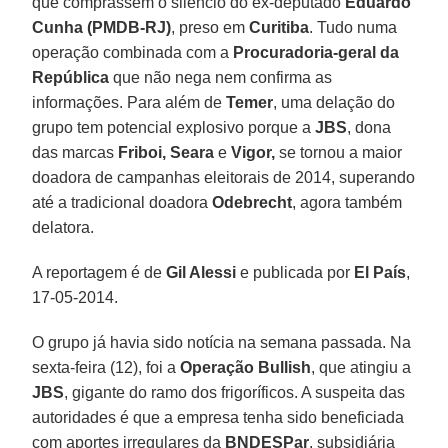
que comprassem o silêncio do ex-deputado
Eduardo
Cunha (PMDB-RJ)
, preso em
Curitiba
. Tudo numa
operação combinada com a
Procuradoria-geral da
República
que não nega nem confirma as
informações. Para além de
Temer
, uma delação do
grupo tem potencial explosivo porque a
JBS
, dona
das marcas
Friboi, Seara
e
Vigor,
se tornou a maior
doadora de campanhas eleitorais de 2014, superando
até a tradicional doadora
Odebrecht
, agora também
delatora.
A reportagem é de
Gil Alessi
e publicada por
El País
,
17-05-2014.
O grupo já havia sido notícia na semana passada. Na
sexta-feira (12), foi a
Operação Bullish
, que atingiu a
JBS
, gigante do ramo dos frigoríficos. A suspeita das
autoridades é que a empresa tenha sido beneficiada
com aportes irregulares da
BNDESPar
, subsidiária