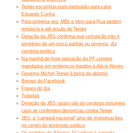
Temer escorrega num mensalão para calar
Eduardo Cunha
Pela primeira vez, MBL e Vem para Rua pedem
renúncia e até prisão de Temer
Delação da JBS confirma que corrupção não é
privilégio de um único partido ou governo, diz
cientista político
Na manhã de hoje operação da PF cumpre
mandados em endereços ligados a Aécio Neves
Governo Michel Temer à beira do abismo
Breves do Facebook
Frases do dia
Tuitadas
Delação da JBS: quais são os cenários possíveis
caso se confirmem denúncias contra Temer
JBS, a “campeã nacional” alvo de investigações
no centro do terremoto político
Os pedidos de “Diretas Já” voltam à avenida