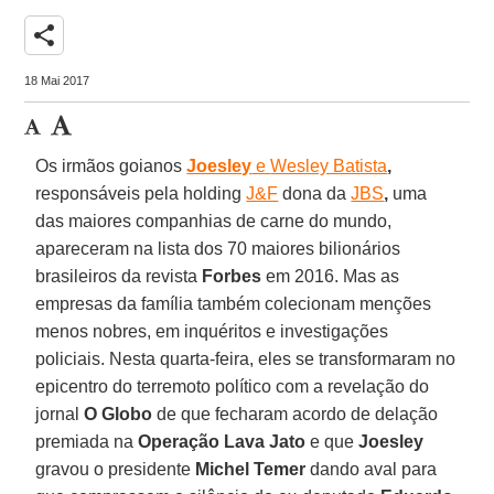
share
18 Mai 2017
Os irmãos goianos
Joesley
e
Wesley Batista
,
responsáveis pela holding
J&F
dona da
JBS
,
uma
das maiores companhias de carne do mundo,
apareceram na lista dos 70 maiores bilionários
brasileiros da revista
Forbes
em 2016. Mas as
empresas da família também colecionam menções
menos nobres, em inquéritos e investigações
policiais. Nesta quarta-feira, eles se transformaram no
epicentro do terremoto político com a revelação do
jornal
O Globo
de que fecharam acordo de delação
premiada na
Operação Lava Jato
e que
Joesley
gravou o presidente
Michel Temer
dando aval para