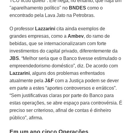
TCU ficou quieto". Ele nega, no entanto, que haja um
"aparelhamento político" no
BNDES
como o
encontrado pela Lava Jato na Petrobras.
O professor
Lazzarini
cita ainda exemplos de
grandes empresas, como a
Ambev
, do ramo de
bebidas, que se internacionalizaram com forte
investimentos do capital privado, diferentemente da
JBS
. “Melhor seria que o Banco tivesse estimulado o
empreendedorismo doméstico”, diz. De acordo com
Lazzarini
, alguns dos problemas enfrentados
atualmente pela
J&F
com a Justiça podem se dever
em parte a estes “aportes controversos e erráticos”.
“Sem justificativas claras por parte do Banco para
estas operações, se abre espaço para controvérsia. É
preciso ser criterioso, afinal de contas é dinheiro
público”, afirma.
Em um ano cinco Operações