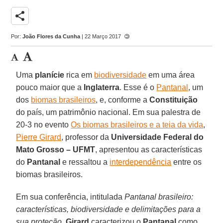
share
Por:
João Flores da Cunha
| 22 Março 2017
Uma
planície
rica em
biodiversidade
em uma área
pouco maior que a
Inglaterra
. Esse é o
Pantanal
, um
dos
biomas brasileiros
, e, conforme a
Constituição
do país, um patrimônio nacional. Em sua palestra de
20-3 no evento
Os biomas brasileiros e a teia da vida
,
Pierre Girard
, professor da
Universidade Federal do
Mato Grosso – UFMT
, apresentou as características
do
Pantanal
e ressaltou a
interdependência
entre os
biomas brasileiros.
Em sua conferência, intitulada
Pantanal brasileiro:
características, biodiversidade e delimitações para a
sua proteção
,
Girard
caracterizou o
Pantanal
como