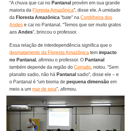
“A chuva que cai no
Pantanal
provém em sua grande
maioria da
Floresta Amazônica
”, disse ele. A umidade
da
Floresta Amazônica
“bate” na
Cordilheira dos
Andes
e cai no Pantanal. “Temos que ser muito gratos
aos
Andes
”, brincou o professor.
Essa relação de interdependência significa que o
desmatamento da Floresta Amazônica
tem
impacto
no Pantanal
, afirmou o professor. O
Pantanal
também depende da região do
Cerrado
, notou. “Sem
planalto sadio, não há
Pantanal
sadio”, disse ele – e
o Pantanal é “um bioma de
pequena dimensão
em
meio a um
mar de soja
”, afirmou.