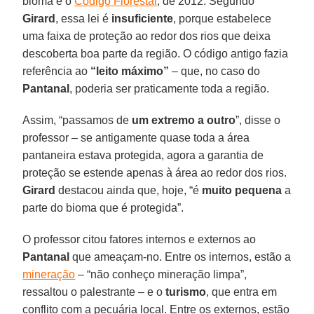
bioma é o
Código Florestal
, de 2012. Segundo
Girard
, essa lei é
insuficiente
, porque estabelece
uma faixa de proteção ao redor dos rios que deixa
descoberta boa parte da região. O código antigo fazia
referência ao
“leito máximo”
– que, no caso do
Pantanal
, poderia ser praticamente toda a região.
Assim, “passamos de
um extremo a outro
”, disse o
professor – se antigamente quase toda a área
pantaneira estava protegida, agora a garantia de
proteção se estende apenas à área ao redor dos rios.
Girard
destacou ainda que, hoje, “é
muito pequena
a
parte do bioma que é protegida”.
O professor citou fatores internos e externos ao
Pantanal
que ameaçam-no. Entre os internos, estão a
mineração
– “não conheço mineração limpa”,
ressaltou o palestrante – e o
turismo
, que entra em
conflito com a pecuária local. Entre os externos, estão