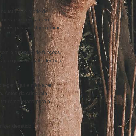
ndústria), o medo do
dor vai de zero a cem
do mês passado foi o maior
 com o acúmulo de funções.
anto que o trabalhador fica
 chegar aqui e não fazer
. Antes da crise, ela
foi remanejada para o
r ser demitido."