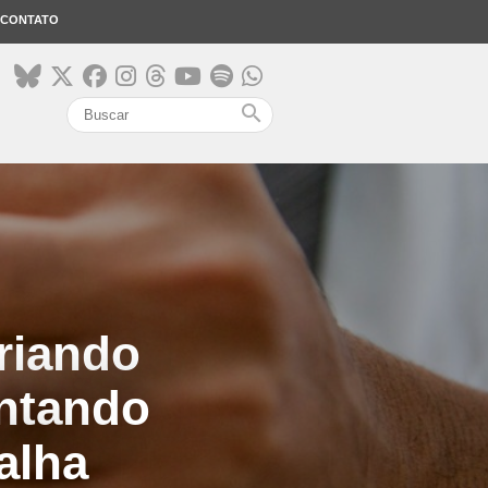
CONTATO
search
riando
entando
alha