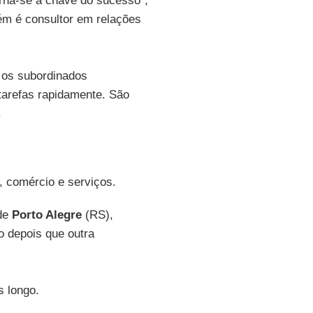
rna-se a chave do sucesso",
ém é consultor em relações
 os subordinados
tarefas rapidamente. São
.
, comércio e serviços.
 de
Porto Alegre
(RS),
io depois que outra
s longo.