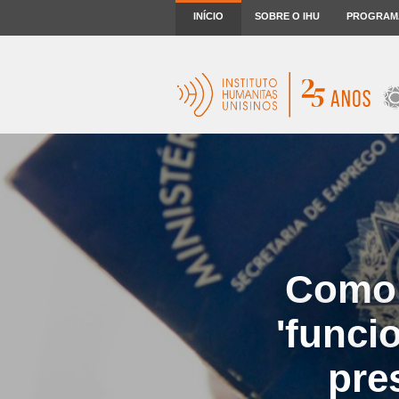
INÍCIO
SOBRE O IHU
PROGRAM
Como 
'funci
pre