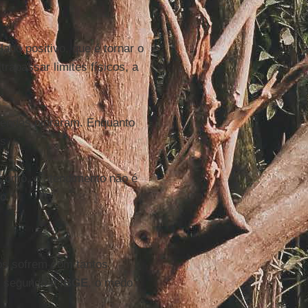
ado positivo, que é tornar o
trapassar limites físicos, a
vendas pioraram. Enquanto
s.
 como, o atendimento não é
o."
ros sofrem com tantos
 segundo o
IBGE
, o medo