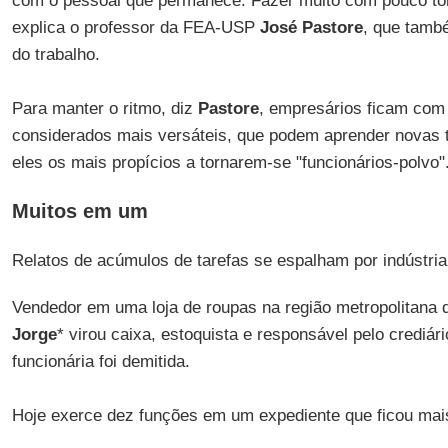
com o pessoal que permanece. Fazer muito com pouco to
explica o professor da FEA-USP
José Pastore
, que tamb
do trabalho.
Para manter o ritmo, diz
Pastore
, empresários ficam com
considerados mais versáteis, que podem aprender novas 
eles os mais propícios a tornarem-se "funcionários-polvo"
Muitos em um
Relatos de acúmulos de tarefas se espalham por indústria
Vendedor em uma loja de roupas na região metropolitana
Jorge
* virou caixa, estoquista e responsável pelo crediár
funcionária foi demitida.
Hoje exerce dez funções em um expediente que ficou mai