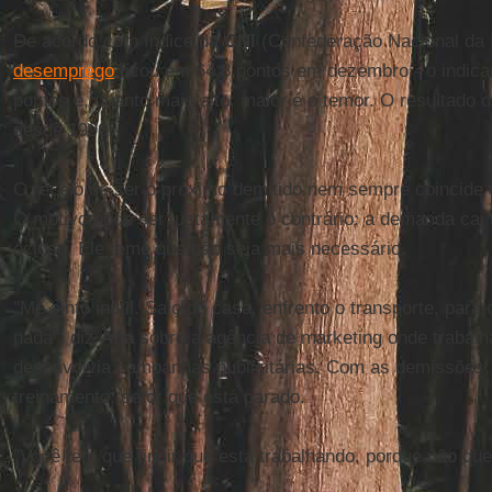
De acordo com índice da
CNI
(Confederação Nacional da I
desemprego
ficou em 64,8 pontos em dezembro - o indica
pontos e, quanto mais alto, maior é o temor. O resultado 
desde 1996.
O receio de ser o próximo demitido nem sempre coincide
O motivo pode ser justamente o contrário: a demanda cai t
ocioso. Ele teme que não seja mais necessário.
"Me sinto inútil. Saio de casa, enfrento o transporte, para
nada", diz
Ana
sobre a agência de marketing onde trabalha
desenvolvia campanhas publicitárias. Com as demissões, 
treinamento, setor que está parado.
"Você tem que fingir que está trabalhando, porque não que