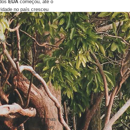
 dos
EUA
começou, até o
ividade no país cresceu
9 (3,2%) foi a maior desde
rescimento: a demissão dos
rço dos que ficaram para
na crise, isso não deve
nadora do Mestrado
idade no curto prazo, mas
0% o tempo inteiro, elas