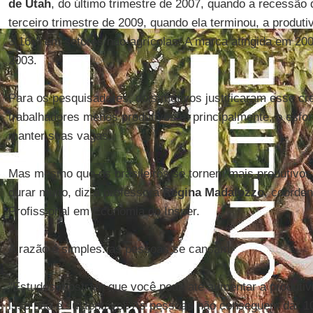
de Utah
, do último trimestre de 2007, quando a recessão
terceiro trimestre de 2009, quando ela terminou, a produt
3,16% em setores não-agrícolas. A marca atingida em 200
2003.
Para os pesquisadores, dois motivos justificaram esse c
trabalhadores menos produtivos e, principalmente, o esfo
manter suas vagas.
Mas mesmo que os brasileiros se tornem mais produtivos 
durar muito, diz a professora
Regina Madalozzo
, coorde
Profissional em Economia do Insper.
A razão é simples: as pessoas se cansam.
"Estudos mostram que você pode até aumentar a produtiv
isso não é sustentável. As pessoas não conseguem dar 10