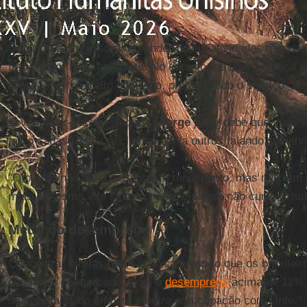
não são máquinas."
Segundo a professora, aprender novas atividades têm um l
trabalhador mais completo. No entanto, se isso significa ul
pressão tem o efeito contrário, prejudicando o serviço.
O vendedor-caixa-estoquista
Jorge
já percebe que suas 
faz o cadastro de um cliente, deixa outros falando sozinho
"O patrão não acha certo cair o rendimento, mas não tem
mais o mesmo. Me sinto constrangido por não cumprir tud
Medo do desemprego
Concentrar tarefas não é a única pressão que os brasilei
demitidos no mercado. Com o
desemprego
acima de 11%,
de ser mandado embora é outra preocupação constante.