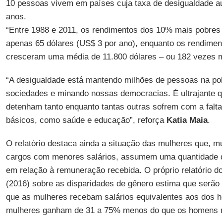
10 pessoas vivem em países cuja taxa de desigualdade a
anos.
“Entre 1988 e 2011, os rendimentos dos 10% mais pobr
apenas 65 dólares (US$ 3 por ano), enquanto os rendime
cresceram uma média de 11.800 dólares – ou 182 vezes m
“A desigualdade está mantendo milhões de pessoas na p
sociedades e minando nossas democracias. É ultrajante 
detenham tanto enquanto tantas outras sofrem com a falt
básicos, como saúde e educação”, reforça
Katia Maia
.
O relatório destaca ainda a situação das mulheres que,
cargos com menores salários, assumem uma quantidade d
em relação à remuneração recebida. O próprio relatório d
(2016) sobre as disparidades de gênero estima que serão
que as mulheres recebam salários equivalentes aos dos 
mulheres ganham de 31 a 75% menos do que os homens 