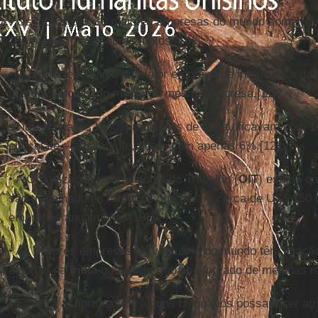
• Os lucros das 10 maiores empresas do mundo somam um
180 países mais pobres juntos.[10]
• O diretor executivo da maior empresa de informática da
que um funcionário médio da mesma empresa.[11]
• Na década de 1980, produtores de cacau ficavam com 1
chocolate – atualmente, ficam com apenas 6%.[12]
• A Organização Internacional do Trabalho (
OIT
) estima q
são trabalhadores forçados que geram cerca de US$ 150 b
empresas anualmente.[13]
• As maiores empresas de vestuário do mundo têm ligação
algodão na
Índia
que usam trabalho forçado de meninas ro
• Embora as fortunas de alguns bilionários possam ser atr