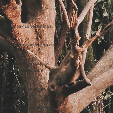
a receita superior à dos
 Índia ganha 416 vezes mais
8% do valor de uma barra de
ue 21 milhões de pessoas
ilhões em lucros para
 com fábricas de fiação de
tineiramente.[14]
ibuídas ao seu trabalho duro