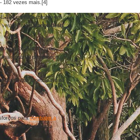
– 182 vezes mais.[4]
FTSE-100 ganha o mesmo em
e vestuário em
Bangladesh
.
pelo economista
Thomas
0% mais pobres permaneceu
]
m dia do que a pessoa mais
fome[8].
sforços para
combater a
objetivo de erradicar a