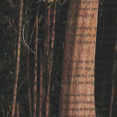
e talento, a análise da
Oxfam
para esse grupo indica que 
bilionários do mundo tem origem em riqueza herdada, en
atribuídos ao favorecimento ou nepotismo.[15]
• Mulheres e jovens são particularmente mais vulnerávei
atividades profissionais de dois em cada três jovens trab
países de baixa renda consistem em trabalho vulnerável po
familiar não remunerado.[16]
• Nos países da
OCDE
, cerca de metade de todos os tra
menos de 30 anos de idade e quase 40% dos jovens traba
em atividades profissionais fora do padrão, como em trab
temporário ou empregos involuntários em tempo parcial.[1
• A edição de 2016 do relatório anual do Fórum Econômic
disparidades de gênero revela que a participação econômi
mais baixa no ano passado e estima que serão necessári
mulheres recebam salários equivalentes aos dos homens.