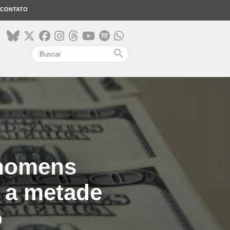
CONTATO
search
 homens
 a metade
o