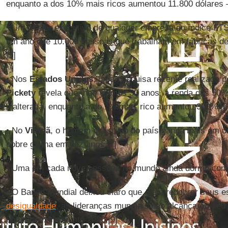
enquanto a dos 10% mais ricos aumentou 11.800 dólares 
• Um diretor executivo de qualquer empresa do índice 
um ano que 10.000 pessoas que trabalham em fábricas d
[5]
• Nos
Estados Unidos
, uma pesquisa recente realizada 
Pickety
revela que, nos últimos 30 anos, a renda dos 5
inalterada, enquanto a do 1% mais rico aumentou 300%.[6
• No
Vietnã
, o homem mais rico do país ganha mais em u
pobre ganha em dez anos.[7]
• Uma em cada nove pessoas no mundo ainda dorme com 
• O Banco Mundial deixou claro que, sem redobrar seus e
desigualdade
, as lideranças mundiais não alcançarão seu 
pobreza extrema até 2030.[9]