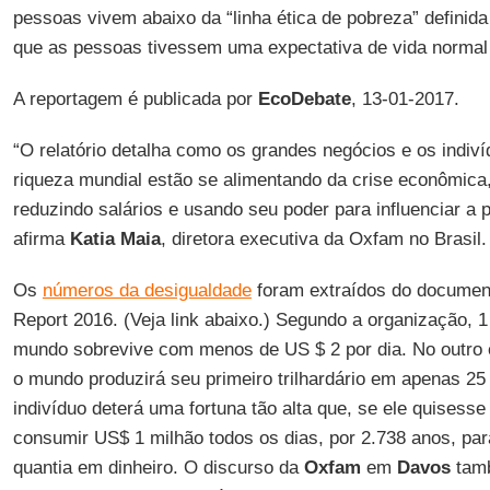
pessoas vivem abaixo da “linha ética de pobreza” definida 
que as pessoas tivessem uma expectativa de vida normal
A reportagem é publicada por
EcoDebate
, 13-01-2017.
“O relatório detalha como os grandes negócios e os indiv
riqueza mundial estão se alimentando da crise econômic
reduzindo salários e usando seu poder para influenciar a 
afirma
Katia Maia
, diretora executiva da Oxfam no Brasil.
Os
números da desigualdade
foram extraídos do documen
Report 2016. (Veja link abaixo.) Segundo a organização,
mundo sobrevive com menos de US $ 2 por dia. No outro
o mundo produzirá seu primeiro trilhardário em apenas 25
indivíduo deterá uma fortuna tão alta que, se ele quisesse
consumir US$ 1 milhão todos os dias, por 2.738 anos, p
quantia em dinheiro. O discurso da
Oxfam
em
Davos
tamb