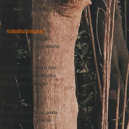
um terço do patrimônio dos
quanto 43% podem ser
s ao
trabalho precário
: as
alhadores na maioria dos
r conta própria ou trabalho
balhadores temporários tem
lhadores estão envolvidos
alho por empreitada ou
7]
o Mundial sobre as
ca de mulheres ficou ainda
os 170 anos para que as
[18]