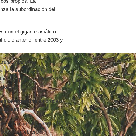
icos propios. La
nza la subordinación del
s con el gigante asiático
l ciclo anterior entre 2003 y
utuas relaciones
mportaciones desde China
llones exportados desde
 dólares.
ará la
Argentina
en proceso
ufacturero.
mercio bilateral, que en
llones en febrero,