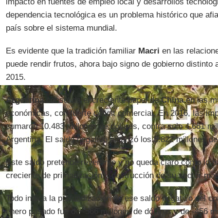
impacto en fuentes de empleo local y desarrollos tecnológ
dependencia tecnológica es un problema histórico que afia
país sobre el sistema mundial.
Es evidente que la tradición familiar
Macri
en las relacione
puede rendir frutos, ahora bajo signo de gobierno distinto a
2015.
Argentina
consolida el creciente papel de
China
en las m
económicas, con fuerte déficit comercial. En 2016, las i
sumaron 10.483 millones de dólares, contra solo 4.661 mi
Argentina. El saldo negativo alcanzó los 5.822 millones de
Este saldo pretende revertirse y no queda claro cómo lo h
creciente de primarización y destrucción de su sector man
Todo indica la profundización de ese saldo negativo del co
enero pasado fue de -566 millones de dólares y de -456 mi