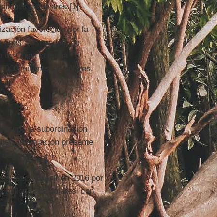
illones de dólares.[1]
ización favorecida por la
a fines del mandato de
ro de China con una
1.000 millones de dólares.
eocupa la subordinación
isis la situación presente
 de temer.
ortó desde
Brasil
en 2016 por
8 millones de dólares, con