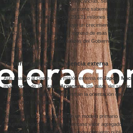
El total de la cuenta corriente (mercancías, servicios y ren
-15.024 millones de dólares, que como sabemos, para can
hubo que ingresar divisas por 29.131 millones de dólares (
Capital y Financiera), que incluye un crecimiento de Rese
13.725 millones de dólares. El ingreso de esas divisas c
pública: 21.099 millones de dólares del Gobierno Nacional
los Gobiernos Provinciales.
Terminar con la dependencia externa
Aun cuando al cierre de la misión externa en
Japón
,
Macr
inversiones de Toyota en
Argentina,
los datos del sector e
la producción industrial demuestran la orientación del mod
capitalismo en el país.
Asistimos a la consolidación de un modelo primario expor
industrialización, afirmando el escaso valor agregado bajo
“armaduría”, todo sostenido con endeudamiento público que