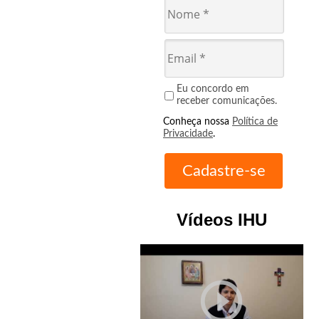
Eu concordo em
receber comunicações.
Conheça nossa
Política de
Privacidade
.
Vídeos IHU
play_circle_outline