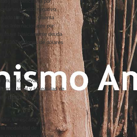
tas) fue deficitaria por
celar ese saldo negativo,
saldo total de la Cuenta
rvas Internacionales por
onstituye básicamente deuda
 y 7.307 millones de dólares
i
anunció nuevas
xterno local y la realidad de
elo productivo del
tador, de escasa
 la modalidad de
 paga el trabajo social