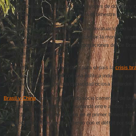
En enero pasado, el saldo fue -336 millones de dólares y c
millones de dólares, con un total para el bimestre de -962
La actual crisis en
Brasil
provocó una devaluación de la m
superior al impacto sobre la cotización de la moneda argen
estadounidense, abaratando las exportaciones desde Bras
salen desde la Argentina.
No resulta así un buen pronóstico para el país la
crisis br
corto plazo, mucho menos con una política industrial que 
productiva industrial con una capacidad ociosa del orden 
Brasil y China
, primero y segundo socio comercial de la
A
principal del déficit comercial, sumando entre ambos 10.4
2016 y 1.984 millones de dólares en el primer bimestre de
situación general del sector externo con el déficit por serv