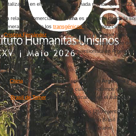
totalizando en el primer bimestre nada menos que -1.022 m
La relación comercial con
China
es creciente desde la soj
generalización de los
transgénicos
en la producción. Haci
Cristina Fernández
, apareció con fuerza el papel financie
operación en moneda china (Yuan) por el equivalente de 1
En paralelo se afianza el papel inversionista en Argentina.
Brasil es de temer
Si
China
es el segundo socio comercial de
Argentina
y pr
externa, la situación se agrava cuando incluimos en el anál
de
Brasil de Temer
, que como indicamos en el subtítulo es
¿Por qué preocupa? Veamos los datos [2]. Argentina imp
13.674 millones de dólares y exportó hacia Brasil por 9.02
un saldo negativo de -4.647 millones de dólares.