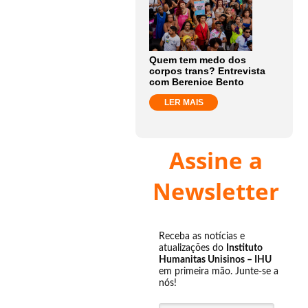
Quem tem medo dos
corpos trans? Entrevista
com Berenice Bento
LER MAIS
Assine a
Newsletter
Receba as notícias e
atualizações do
Instituto
Humanitas Unisinos – IHU
em primeira mão. Junte-se a
nós!