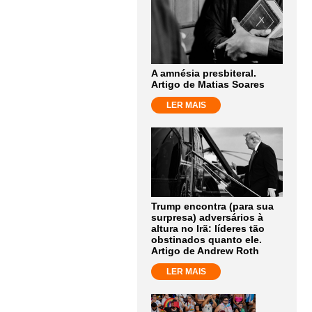
A amnésia presbiteral.
Artigo de Matias Soares
LER MAIS
Trump encontra (para sua
surpresa) adversários à
altura no Irã: líderes tão
obstinados quanto ele.
Artigo de Andrew Roth
LER MAIS