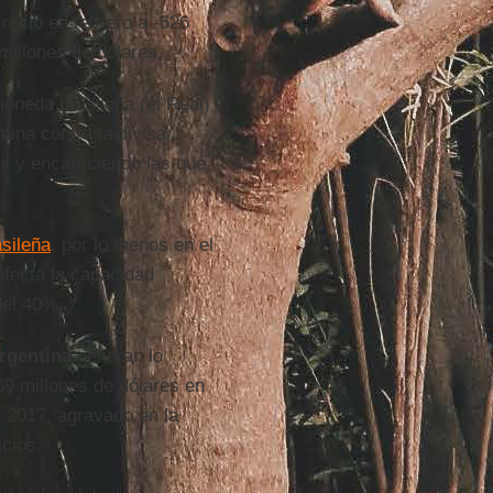
reció en febrero a -626
 millones de dólares.
oneda brasileña (el Real)
tina contra la divisa
il y encareciendo las que
asileña
, por lo menos en el
afecta la capacidad
del 40%.
rgentina
generan lo
69 millones de dólares en
l 2017, agravado en la
icios.