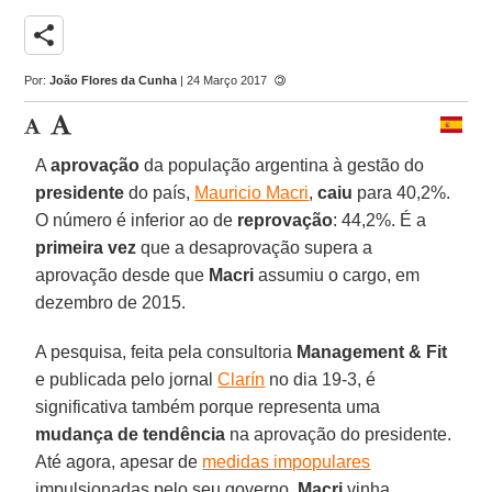
share
Por:
João Flores da Cunha
| 24 Março 2017
A
aprovação
da população argentina à gestão do
presidente
do país,
Mauricio Macri
,
caiu
para 40,2%.
O número é inferior ao de
reprovação
: 44,2%. É a
primeira vez
que a desaprovação supera a
aprovação desde que
Macri
assumiu o cargo, em
dezembro de 2015.
A pesquisa, feita pela consultoria
Management & Fit
e publicada pelo jornal
Clarín
no dia 19-3, é
significativa também porque representa uma
mudança de tendência
na aprovação do presidente.
Até agora, apesar de
medidas impopulares
impulsionadas pelo seu governo,
Macri
vinha