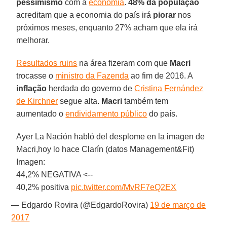
pessimismo
com a
economia
.
48% da população
acreditam que a economia do país irá
piorar
nos
próximos meses, enquanto 27% acham que ela irá
melhorar.
Resultados ruins
na área fizeram com que
Macri
trocasse o
ministro da Fazenda
ao fim de 2016. A
inflação
herdada do governo de
Cristina Fernández
de Kirchner
segue alta.
Macri
também tem
aumentado o
endividamento público
do país.
Ayer La Nación habló del desplome en la imagen de
Macri,hoy lo hace Clarín (datos Management&Fit)
Imagen:
44,2% NEGATIVA <--
40,2% positiva
pic.twitter.com/MvRF7eQ2EX
— Edgardo Rovira (@EdgardoRovira)
19 de março de
2017