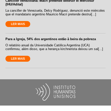
Canciller venezolana: Macri pretende destruir el Mercosur
(IHU/Adital)
La canciller de Venezuela, Delcy Rodríguez, denunció este miércoles
que el mandatario argentino Mauricio Macri pretende destrui[...]
LER MAIS
Para a Igreja, 54% dos argentinos estão à beira da pobreza
O relatório anual da Universidade Católica Argentina (UCA)
confirmou, além disso, que a herança kirchnerista deixou um sal[...]
LER MAIS