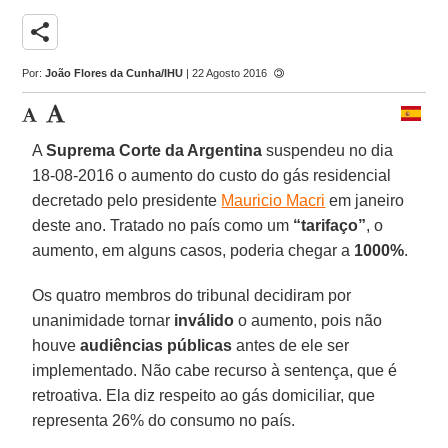
share
Por:
João Flores da Cunha/IHU
| 22 Agosto 2016
A
Suprema Corte da Argentina
suspendeu no dia
18-08-2016 o aumento do custo do gás residencial
decretado pelo presidente
Mauricio Macri
em janeiro
deste ano. Tratado no país como um
“tarifaço”
, o
aumento, em alguns casos, poderia chegar a
1000%
.
Os quatro membros do tribunal decidiram por
unanimidade tornar
inválido
o aumento, pois não
houve
audiências públicas
antes de ele ser
implementado. Não cabe recurso à sentença, que é
retroativa. Ela diz respeito ao gás domiciliar, que
representa 26% do consumo no país.