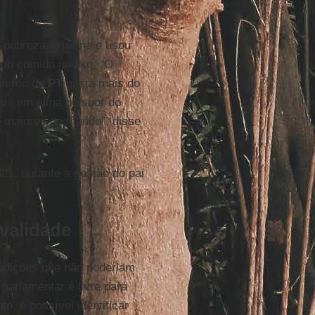
 pobreza extrema e usou
do comida no lixo. “O
overno do
PT
gasta mais do
ais em cima do suor do
 maiores do mundo”, disse
21, durante a gestão do pai
validade
adições que não poderiam
parlamentar é livre para
o, é possível identificar