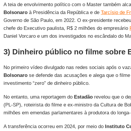
A teia de envolvimento político com o Master também a
Bolsonaro
à Presidência da República e de
Tarcísio de Fr
Governo de São Paulo, em 2022. O ex-presidente recebeu 
chefe do Executivo paulista, R$ 2 milhões do empresário
Daniel Vorcaro e um dos investigados no escândalo do Ma
3) Dinheiro público no filme sobre
No primeiro vídeo divulgado nas redes sociais após o va
Bolsonaro
se defende das acusações e alega que o film
investimento “zero” de dinheiro público.
No entanto, uma reportagem do
Estadão
revelou que o de
(PL-SP), roteirista do filme e ex-ministro da Cultura de B
milhões em emendas parlamentares à produtora do longa
A transferência ocorreu em 2024, por meio do
Instituto C