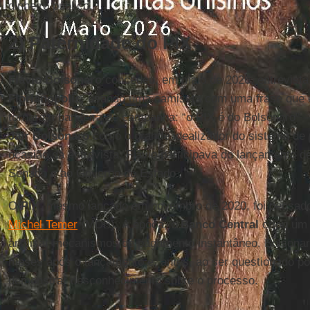
dinheiro público.
2) Paternidade do PIX
Flávio Bolsonaro
concedeu, em maio de 2026, entrevista 
Florianópolis
, usando uma camiseta com uma frase que el
tornaram bandeira de campanha: “o PIX é do Bolsonaro” –
Jair Bolsonaro
como o grande idealizador do sistema de
ocasião da entrevista, Flávio participava do lançamento d
Senado e ao Governo do Estado.
O
PIX
, mesmo lançado em novembro de 2020, foi pensad
Michel Temer
(MDB). À época, o
Banco Central
criou um 
analisar mecanismos de pagamento instantâneo. Bolsonaro
meses após o lançamento e, antes, ao ser questionado po
demonstrar desconhecimento sobre o processo.