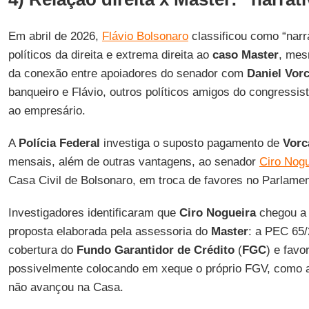
Em abril de 2026,
Flávio Bolsonaro
classificou como “narr
políticos da direita e extrema direita ao
caso Master
, mes
da conexão entre apoiadores do senador com
Daniel Vor
banqueiro e Flávio, outros políticos amigos do congressi
ao empresário.
A
Polícia Federal
investiga o suposto pagamento de
Vorc
mensais, além de outras vantagens, ao senador
Ciro Nogu
Casa Civil de Bolsonaro, em troca de favores no Parlamen
Investigadores identificaram que
Ciro Nogueira
chegou a 
proposta elaborada pela assessoria do
Master
: a PEC 65/
cobertura do
Fundo Garantidor de Crédito
(
FGC
) e favo
possivelmente colocando em xeque o próprio FGV, como 
não avançou na Casa.