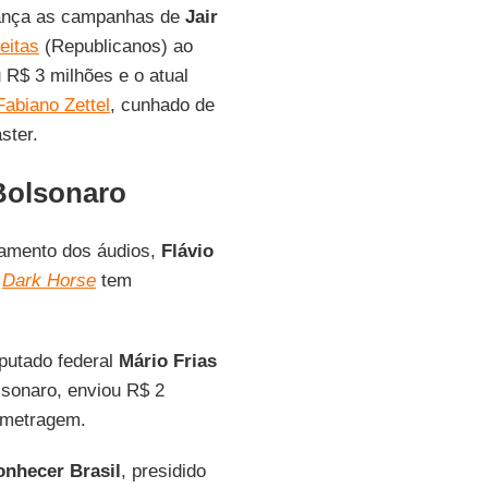
lcança as campanhas de
Jair
eitas
(Republicanos) ao
R$ 3 milhões e o atual
Fabiano Zettel
, cunhado de
ster.
 Bolsonaro
zamento dos áudios,
Flávio
e
Dark Horse
tem
putado federal
Mário Frias
olsonaro, enviou R$ 2
-metragem.
onhecer Brasil
, presidido