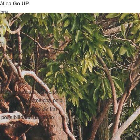
áfica
Go UP
bra.
rotocolar uma ação contra
ua vez, determinou que o
i encontrado pelos oficiais
Deputados a informar os
al
e em
Brasília
. O processo
á possíveis irregularidades
s dos estados e municípios
de pagamento emitidas pela
o expedidos antes do fim
 possibilidade da União
 que também não há como
 sejam provenientes de