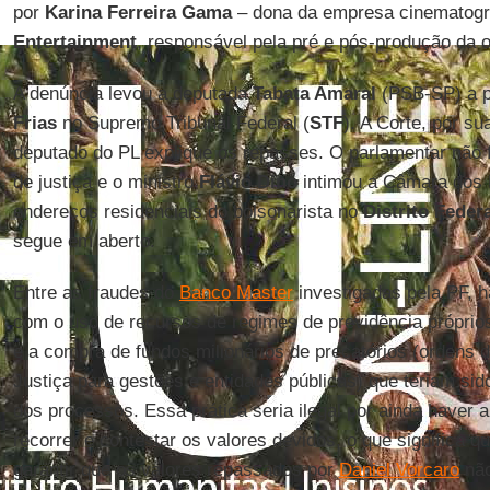
por
Karina Ferreira Gama
– dona da empresa cinematogr
Entertainment
, responsável pela pré e pós-produção da o
A denúncia levou a deputada
Tabata Amaral
(PSB-SP) a p
Frias
no Supremo Tribunal Federal (
STF
). A Corte, por s
deputado do PL explique os repasses. O parlamentar não fo
de justiça e o ministro
Flávio Dino
intimou a Câmara dos 
endereços residenciais do bolsonarista no
Distrito Feder
segue em aberto.
Entre as fraudes do
Banco Master
investigadas pela PF, h
com o uso de recursos de regimes de previdência próprio
e a compra de fundos milionários de precatórios (ordens 
Justiça para gestões e entidades públicas) que teriam sid
dos processos. Essa prática seria ilegal por ainda haver a
recorrer e contestar os valores devidos, o que significa
garantir que os valores repassados por
Daniel Vorcaro
não