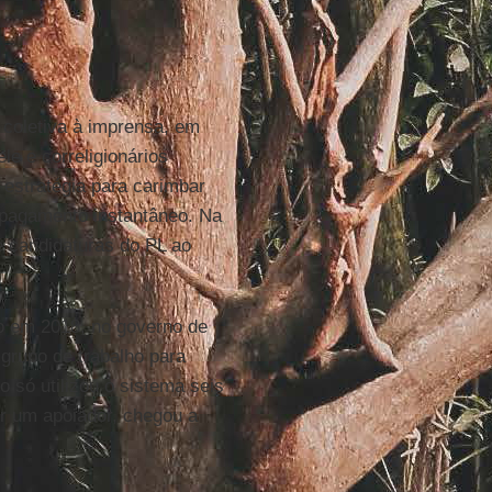
coletiva à imprensa, em
e e correligionários
 estratégia para carimbar
 pagamento instantâneo. Na
e candidaturas do PL ao
o em 2018, no governo de
grupo de trabalho para
 só utilizou o sistema seis
r um apoiador, chegou a