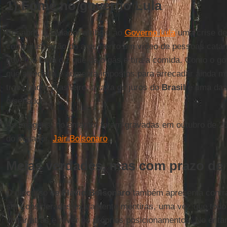
1) Fome no governo Lula
Em abril, o senador atribuiu ao
Governo Lula
uma crise de
como ilustração do argumento um vídeo de pessoas catan
governo
Lula
diz que dá o gás e tira a comida. Como o g
que arrecada e aumenta impostos para arrecadar ainda m
trabalhador brasileiro, a taxa de juros do
Brasil
é uma das
o senador.
As imagens, no entanto, foram gravadas em outubro de 20
do senador,
Jair Bolsonaro
.
Meias verdades, mas com prazo de 
O discurso de
Flávio Bolsonaro
também apresenta contr
ser consideradas exatamente mentiras, uma vez que todo 
voltar atrás e rever os próprios posicionamentos. No entant