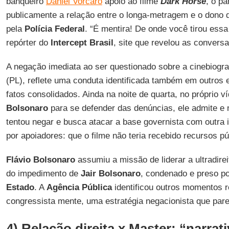
banqueiro
Daniel Vorcaro
apoio ao filme
Dark Horse
, o p
publicamente a relação entre o longa-metragem e o dono
pela
Polícia
Federal
. “É mentira! De onde você tirou ess
repórter do
Intercept
Brasil
, site que revelou as conversa
A negação imediata ao ser questionado sobre a cinebiogra
(PL), reflete uma conduta identificada também em outros 
fatos consolidados. Ainda na noite de quarta, no próprio v
Bolsonaro
para se defender das denúncias, ele admite e 
tentou negar e busca atacar a base governista com outra i
por apoiadores: que o filme não teria recebido recursos pú
Flávio Bolsonaro
assumiu a missão de liderar a ultradireit
do impedimento de
Jair
Bolsonaro
, condenado e preso po
Estado
. A
Agência Pública
identificou outros momentos 
congressista mente, uma estratégia negacionista que pare
4) Relação direita x Master: “narrat