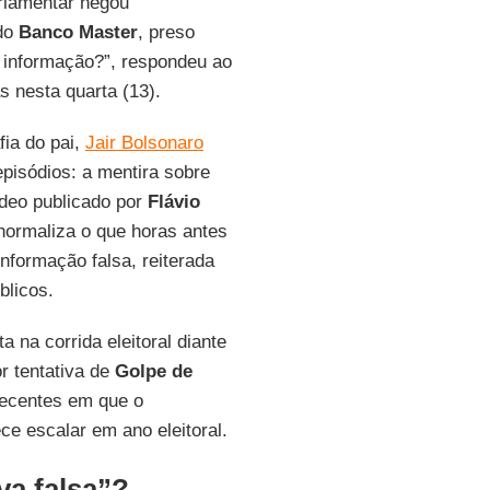
arlamentar negou
 do
Banco Master
, preso
a informação?”, respondeu ao
s nesta quarta (13).
fia do pai,
Jair Bolsonaro
episódios: a mentira sobre
ídeo publicado por
Flávio
normaliza o que horas antes
nformação falsa, reiterada
blicos.
a na corrida eleitoral diante
r tentativa de
Golpe de
recentes em que o
ce escalar em ano eleitoral.
iva falsa”?