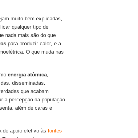
ejam muito bem explicadas,
icar qualquer tipo de
ue nada mais são do que
vos
para produzir calor, e a
ermoelétrica. O que muda nas
omo
energia atômica
,
idas, disseminadas,
 verdades que acabam
tar a percepção da população
senta, além de caras e
a de apoio efetivo às
fontes