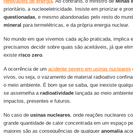
renováveis de energia
. Ao contrário, o ministro de
Minas 
prioritário, a nucleoeletricidade. Insiste em priorizar e pr
questionadas
, e mesmo abandonadas pelo resto do mund
mineral
para termelétricas, e da própria energia nuclear.
No mundo em que vivemos cada ação praticada, implica
precisamos decidir sobre quais são aceitáveis, já que eli
existe
risco zero
.
A ocorrência de um
acidente severo em usinas nucleares
vivos, ou seja, o vazamento de material radioativo confinad
o meio ambiente. É bom que se saiba, que inexiste qualque
se assemelha a
radioatividade
lançada ao meio ambiente
impactos, presentes e futuros.
No caso de
usinas nucleares
, onde reações nucleares co
grande quantidade de calor concentrada em um espaço peq
maiores são as consequências de qualquer
anomalia
acon