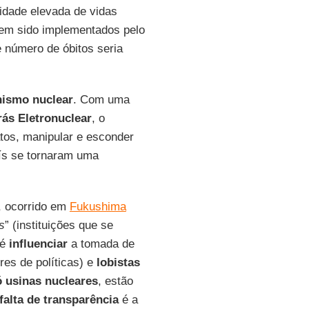
dade elevada de vidas
sem sido implementados pelo
 número de óbitos seria
nismo nuclear
. Com uma
rás Eletronuclear
, o
atos, manipular e esconder
aís se tornaram uma
, ocorrido em
Fukushima
s
” (instituições que se
 é
influenciar
a tomada de
res de políticas) e
lobistas
ó usinas nucleares
, estão
falta de transparência
é a