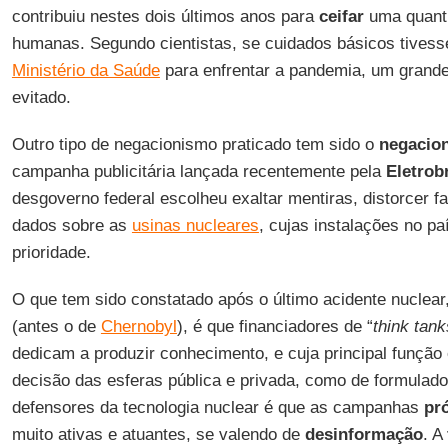
contribuiu nestes dois últimos anos para
ceifar
uma quanti
humanas. Segundo cientistas, se cuidados básicos tives
Ministério da Saúde
para enfrentar a pandemia, um grande
evitado.
Outro tipo de negacionismo praticado tem sido o
negacio
campanha publicitária lançada recentemente pela
Eletrob
desgoverno federal escolheu exaltar mentiras, distorcer f
dados sobre as
usinas nucleares
, cujas instalações no p
prioridade.
O que tem sido constatado após o último acidente nuclear
(antes o de
Chernobyl
), é que financiadores de “
think tank
dedicam a produzir conhecimento, e cuja principal função
decisão das esferas pública e privada, como de formulado
defensores da tecnologia nuclear é que as campanhas
pr
muito ativas e atuantes, se valendo de
desinformação
. A