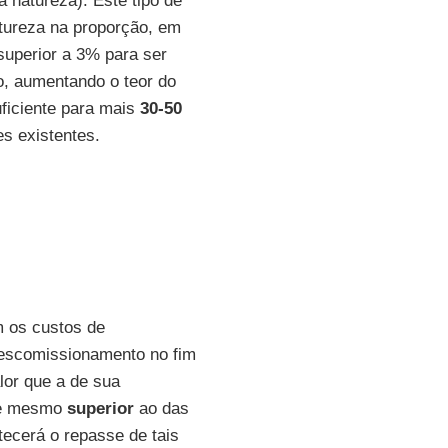
 natureza). Este tipo de
atureza na proporção, em
superior a 3% para ser
o, aumentando o teor do
uficiente para mais
30-50
es existentes.
 os custos de
escomissionamento no fim
lor que a de sua
, e mesmo
superior
ao das
tecerá o repasse de tais