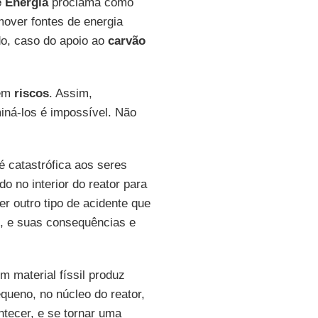
e Energia
proclama como
omover fontes de energia
o, caso do apoio ao
carvão
 em
riscos
. Assim,
miná-los é impossível. Não
é catastrófica aos seres
o no interior do reator para
r outro tipo de acidente que
, e suas consequências e
m material físsil produz
ueno, no núcleo do reator,
tecer, e se tornar uma