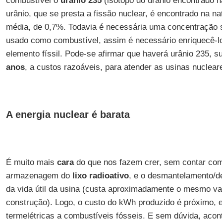
combustível o
urânio 235
(isótopo do urânio encontrado na
urânio, que se presta a fissão nuclear, é encontrado na n
média, de 0,7%. Todavia é necessária uma concentração 
usado como combustível, assim é necessário enriquecê-l
elemento físsil. Pode-se afirmar que haverá urânio 235, s
anos
, a custos razoáveis, para atender as usinas nuclear
A energia nuclear é barata
É muito mais
cara
do que nos fazem crer, sem contar com
armazenagem do
lixo radioativo
, e o desmantelamento/d
da vida útil da usina (custa aproximadamente o mesmo va
construção). Logo, o custo do kWh produzido é próximo
termelétricas a combustíveis fósseis. E sem dúvida, acon