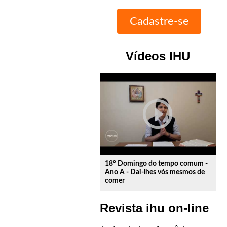
Vídeos IHU
play_circle_outline
18º Domingo do tempo comum -
Ano A - Dai-lhes vós mesmos de
comer
Revista ihu on-line