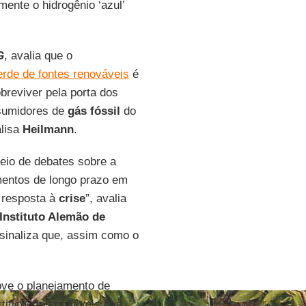
ente o hidrogênio ‘azul’
G
, avalia que o
erde de fontes renováveis
é
breviver pela porta dos
nsumidores de
gás fóssil
do
alisa
Heilmann
.
io de debates sobre a
mentos de longo prazo em
 resposta à
crise
”, avalia
Instituto Alemão de
 sinaliza que, assim como o
ve o planejamento de
tificação confiáveis que