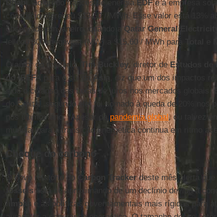
Dhabi
, ao grupo francês de energia
EDF
e à empresa sol
consórcio ofereceu $13,50 / MWh. Esse valor está 13% aba
observado em janeiro, quando a
Qatar General Electrici
leiloou 800 megawatt (MW) a $15,60 / MWh para
Total
e
O autor do relatório,
Tim
Buckley
, diretor de
Estudos de 
do IEEFA
para o sul da
Ásia
, diz que um dos impactos r
sido o colapso das taxas de juros nos mercados globais.
do capital, segundo ele, foi somado à queda de 20% nos 
nos últimos ano. “Apesar da
pandemia global
, ou talvez e
mundial para a transição energética continua em ritmo ace
Choque do carbono
O novo relatório do
Carbon Tracker
deste mês alerta que 
fósseis
está se aproximando de um declínio devido à co
limpas
e às políticas governamentais mais rígidas para at
aumentar a segurança energética. O tamanho desse seto