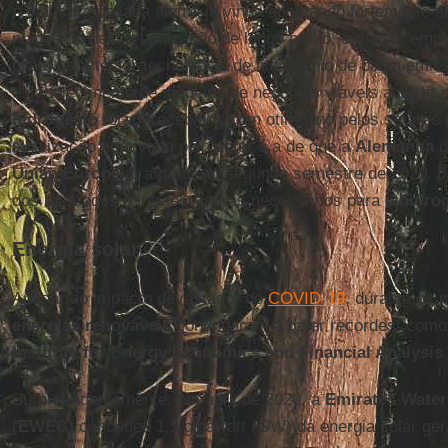
A indústria pesada alemã já vinha apostando fortemente 
planos de descarbonização de longo prazo, e muitas empr
piloto para testar tecnologias de hidrogênio de baixa emi
estabelecimento de modelos de negócios viáveis a partir 
hidrogênio
foram recebidos com otimismo pelos setores p
sinalização bem vista pelo setor é a de que a
Alemanha
d
União
Europeia
, a partir do segundo semestre de 2020, 
dos mercados e infraestruturas necessários para o
hidro
Energia solar
Apesar do impacto devastador do
COVID-19
, durante os 
energias renováveis
continuaram a bater recordes, como e
Institute for
E
nergy Economics and Financial Analysis 
Surpreendentemente, em abril de 2020, a
Emirates Water
(
EWEC
) concedeu 1,5 gigawatt (GW) da energia solar ge