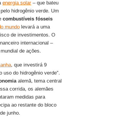
a
energia solar
– que bateu
 pelo hidrogênio verde. Um
de
combustíveis fósseis
 do mundo
levará a uma
isco de investimentos. O
anceiro internacional –
mundial de ações.
anha
, que investirá 9
 uso do hidrogênio verde”.
conomia
alemã, tema central
ssa corrida, os alemães
entaram medidas para
cipa ao restante do bloco
 de junho.