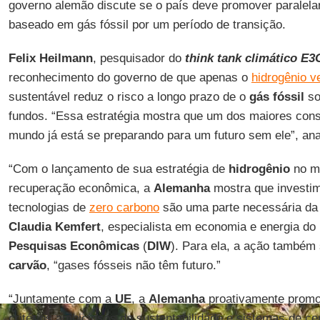
governo alemão discute se o país deve promover paralelam
baseado em gás fóssil por um período de transição.
Felix Heilmann
, pesquisador do
think tank climático
E3
reconhecimento do governo de que apenas o
hidrogênio v
sustentável reduz o risco a longo prazo de o
gás fóssil
so
fundos. “Essa estratégia mostra que um dos maiores co
mundo já está se preparando para um futuro sem ele”, an
“Com o lançamento de sua estratégia de
hidrogênio
no me
recuperação econômica, a
Alemanha
mostra que investi
tecnologias de
zero carbono
são uma parte necessária da
Claudia Kemfert
, especialista em economia e energia do
Pesquisas Econômicas
(
DIW
). Para ela, a ação também
carvão
, “gases fósseis não têm futuro.”
“Juntamente com a
UE
, a
Alemanha
proativamente promo
critérios ambiciosos de sustentabilidade e sistemas de cer