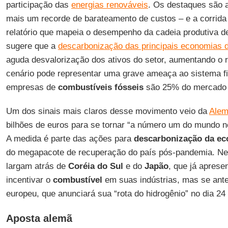
participação das
energias renováveis
. Os destaques são 
mais um recorde de barateamento de custos – e a corrida
relatório que mapeia o desempenho da cadeia produtiva 
sugere que a
descarbonização das principais economias
aguda desvalorização dos ativos do setor, aumentando o r
cenário pode representar uma grave ameaça ao sistema fin
empresas de
combustíveis fósseis
são 25% do mercado 
Um dos sinais mais claros desse movimento veio da
Alem
bilhões de euros para se tornar “a número um do mundo no
A medida é parte das ações para
descarbonização da e
do megapacote de recuperação do país pós-pandemia. Ne
largam atrás de
Coréia do Sul
e do
Japão
, que já apres
incentivar o
combustível
em suas indústrias, mas se ante
europeu, que anunciará sua “rota do hidrogênio” no dia 24
Aposta alemã