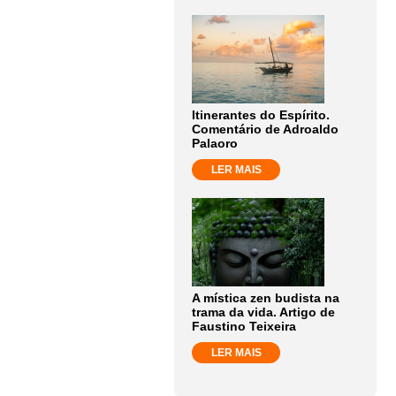
Itinerantes do Espírito.
Comentário de Adroaldo
Palaoro
LER MAIS
A mística zen budista na
trama da vida. Artigo de
Faustino Teixeira
LER MAIS