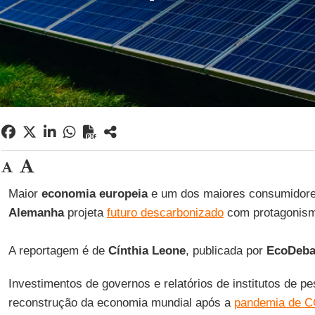
Maior
economia europeia
e um dos maiores consumidor
Alemanha
projeta
futuro descarbonizado
com protagonis
A reportagem é de
Cínthia Leone
, publicada por
EcoDeba
Investimentos de governos e relatórios de institutos de p
reconstrução da economia mundial após a
pandemia de C