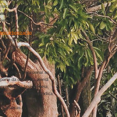
nacional de hidrogênio”,
ganização Germanwatch
.
vem se envolver agora.”
descarbonização
: devido à
o verde, a eficiência
a na maioria dos setores.
limpa
deve impulsionar os
r parte da demanda alemã
 apresentada hoje nomeia
edores, mas também indica
euros do pacote de
as plantas.