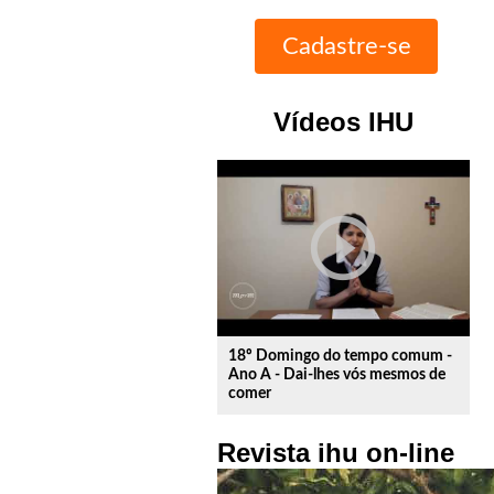
Vídeos IHU
play_circle_outline
18º Domingo do tempo comum -
Ano A - Dai-lhes vós mesmos de
comer
Revista ihu on-line