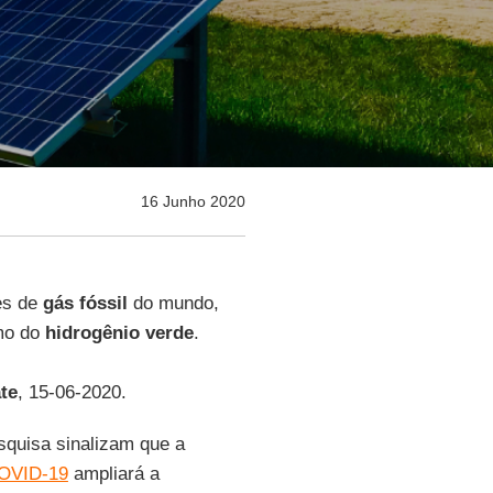
16 Junho 2020
es de
gás fóssil
do mundo,
mo do
hidrogênio
verde
.
te
, 15-06-2020.
esquisa sinalizam que a
OVID-19
ampliará a