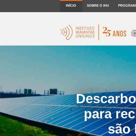
INÍCIO
SOBRE O IHU
PROGRAM
Descarbo
para re
são 