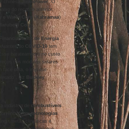
ar chinesa
JinkoPower
. O
ixo do recorde anterior,
ty e Water Corp
(
Kahramaa
)
Marubeni Corp
.
Financiamento de Energia
elevantes do
COVID-19
tem
 Esse barateamento no custo
preços dos módulos solares
m face dela, o impulso
lerado”, diz
Buckley
.
a indústria de
combustíveis
ncorrência com
tecnologias
ingir metas climáticas e
r na economia sugere que