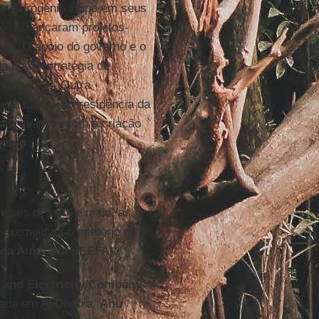
em hidrogênio limpo em seus
esas lançaram projetos-
ssão. O apoio do governo e o
da nova estratégia de
rodutivos. Outra
eve usar sua presidência da
para avançar com a criação
gênio
.
meses de abril e maio, as
xemplifica o relatório do
da Austrália
(
IEEFA
).
 and Electricity Company
rada em Al
Dhafra
,
Abu