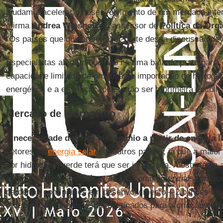
ajudam a acelerar o desenvolvimento de um mercado inter
afirma
Andrea
Wiesholzer
, assessor de
Política da Or
“Os países que quiserem fazer parte dessa discussão de
Especialistas alertam que não há uma bala de prata para
capacidade limitada de produção e importação de hidrogêni
energética e a eletrificação deverão ser a primeira escolh
Mercado de hidrogênio
A
necessidade de criar hidrogênio a partir de energia 
setores de
energia solar
em outros países, já que a maio
por hidrogênio verde terá que ser importada. A estratégia
especificamente os países da
UE
como potenciais fornec
parcerias com países em desenvolvimento – 2 bilhões de 
recuperação do país estão destinados para a criação dess