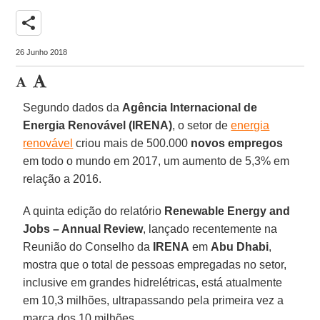
share
26 Junho 2018
Segundo dados da
Agência Internacional de
Energia Renovável (IRENA)
, o setor de
energia
renovável
criou mais de 500.000
novos empregos
em todo o mundo em 2017, um aumento de 5,3% em
relação a 2016.
A quinta edição do relatório
Renewable Energy and
Jobs – Annual Review
, lançado recentemente na
Reunião do Conselho da
IRENA
em
Abu Dhabi
,
mostra que o total de pessoas empregadas no setor,
inclusive em grandes hidrelétricas, está atualmente
em 10,3 milhões, ultrapassando pela primeira vez a
marca dos 10 milhões.