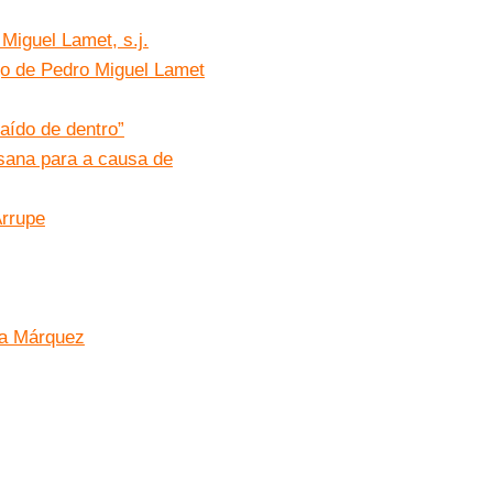
Miguel Lamet, s.j.
igo de Pedro Miguel Lamet
raído de dentro”
esana para a causa de
Arrupe
ía Márquez