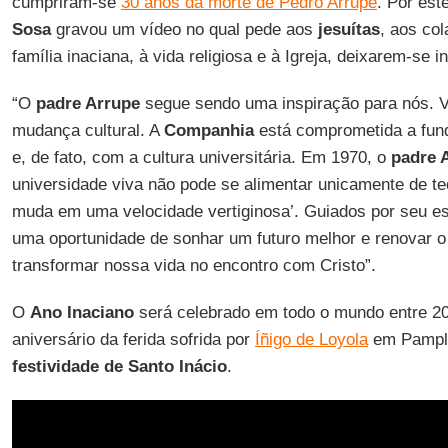
cumpriram-se
30 anos da morte de Pedro Arrupe
. Por est
Sosa
gravou um vídeo no qual pede aos
jesuítas
, aos co
família inaciana, à vida religiosa e à Igreja, deixarem-se in
“O
padre Arrupe
segue sendo uma inspiração para nós. 
mudança cultural. A
Companhia
está comprometida a fun
e, de fato, com a cultura universitária. Em 1970, o
padre 
universidade viva não pode se alimentar unicamente de te
muda em uma velocidade vertiginosa’. Guiados por seu es
uma oportunidade de sonhar um futuro melhor e renovar 
transformar nossa vida no encontro com Cristo”.
O
Ano Inaciano
será celebrado em todo o mundo entre 20
aniversário da ferida sofrida por
Íñigo de Loyola
em Pamplo
festividade de Santo Inácio
.