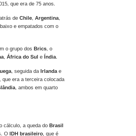
015, que era de 75 anos.
 atrás de
Chile
,
Argentina
,
 abaixo e empatados com o
am o grupo dos
Brics
, o
na
,
África do Sul
e
Índia
.
uega
, seguida da
Irlanda
e
, que era a terceira colocada
slândia
, ambos em quarto
o cálculo, a queda do
Brasil
s. O
IDH
brasileiro
, que é