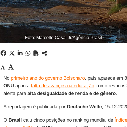
Foto: Marcello Casal Jr/Agência Brasil
No
primeiro ano do governo Bolsonaro
, país aparece em 8
ONU
aponta
falta de avanços na educação
como responsáve
alerta para
alta desigualdade de renda e de gênero
.
A reportagem é publicada por
Deutsche
Welle
, 15-12-202
O
Brasil
caiu cinco posições no ranking mundial de
Índic