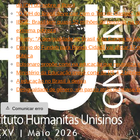
do IDH diz sobre o Brasil
"O IDH do Brasil deve cair com o Teto de Gastos", diz
IBGE: Brasil tem quase 52 milhões de pessoas na p
extrema pobreza
Piketty: “A desigualdade no Brasil é da Europa no sé
Desvio do Fundeb para Renda Cidadã vai afetar 17 m
pública
Bolsonaro propõe corte na educação que neutraliza
Ministério da Educação prevê corte de R$ 4,2 bilhõe
A educação no Brasil à deriva
Desigualdade de gênero, um passo atrás de quase 1
⚠️
Comunicar erro