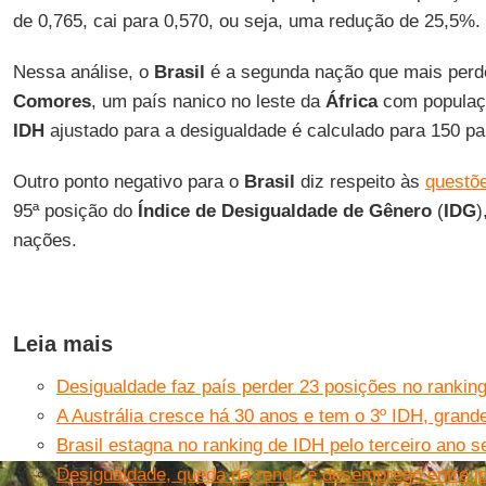
de 0,765, cai para 0,570, ou seja, uma redução de 25,5%.
Nessa análise, o
Brasil
é a segunda nação que mais perde
Comores
, um país nanico no leste da
África
com populaçã
IDH
ajustado para a desigualdade é calculado para 150 pa
Outro ponto negativo para o
Brasil
diz respeito às
questõ
95ª posição do
Índice de Desigualdade de Gênero
(
IDG
)
nações.
Leia mais
Desigualdade faz país perder 23 posições no rankin
A Austrália cresce há 30 anos e tem o 3º IDH, grand
Brasil estagna no ranking de IDH pelo terceiro ano s
Desigualdade, queda na renda e desemprego entre jo