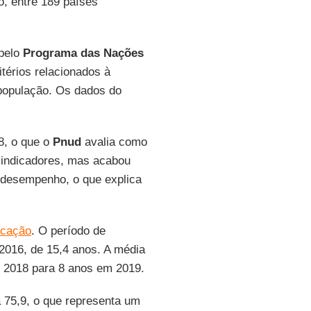
o, entre 189 países
 pelo
Programa das Nações
itérios relacionados à
população. Os dados do
8, o que o
Pnud
avalia como
 indicadores, mas acabou
 desempenho, o que explica
ucação
. O período de
016, de 15,4 anos. A média
m 2018 para 8 anos em 2019.
 75,9, o que representa um