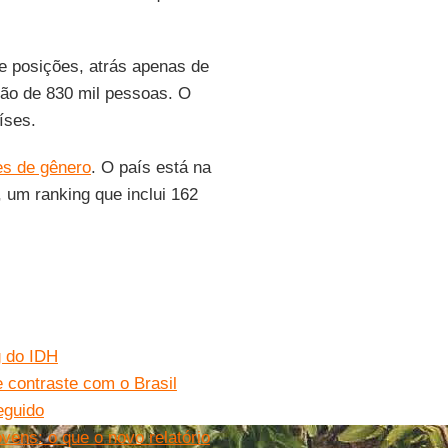
 posições, atrás apenas de
o de 830 mil pessoas. O
íses.
es de gênero
. O país está na
, um ranking que inclui 162
g do IDH
e contraste com o Brasil
eguido
vens: o que o novo relatório