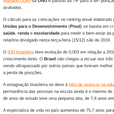
Humano (IDH)
da
ONU
e passou da 79ª para a 84ª posiçã
avaliados.
O cálculo para as colocações no ranking anual elaborado
Unidas para o Desenvolvimento
(
Pnud
) se baseia em cr
saúde
,
renda
e
escolaridade
para medir o bem-estar da 
relatório divulgado nesta terça-feira (15/12) são de 2019.
O
IDH brasileiro
teve evolução de 0,003 em relação a 201
crescimento lento. O
Brasil
não chegou a recuar nos três
sendo ultrapassado por outros países que tiveram melhor
a perda de posições.
A estagnação brasileira se deve à
falta de avanços na ed
permanência das pessoas na escola ainda é o mesmo de 2
de anos de estudo teve uma pequena alta, de 7,8 anos e
A expectativa de vida no país aumentou de 75,7 anos para