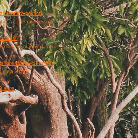
 cientista político
obreza e 13 milhões na
culo 19”
ilhões de alunos da rede
 ganhos do novo Fundeb
s para 2021
0 anos