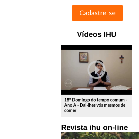
Vídeos IHU
play_circle_outline
18º Domingo do tempo comum -
Ano A - Dai-lhes vós mesmos de
comer
Revista ihu on-line