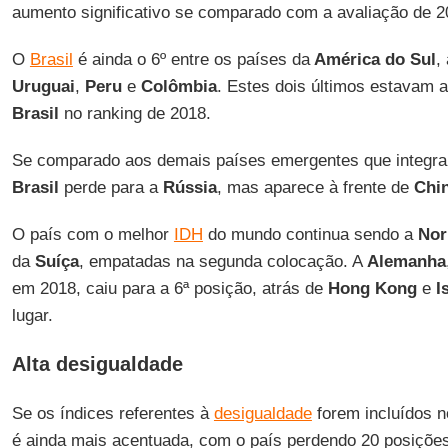
aumento significativo se comparado com a avaliação de 2
O
Brasil
é ainda o 6º entre os países da
América do Sul
,
Uruguai
,
Peru
e
Colômbia
. Estes dois últimos estavam
Brasil
no ranking de 2018.
Se comparado aos demais países emergentes que integr
Brasil
perde para a
Rússia
, mas aparece à frente de
Chi
O país com o melhor
IDH
do mundo continua sendo a
Nor
da
Suíça
, empatadas na segunda colocação. A
Alemanha
em 2018, caiu para a 6ª posição, atrás de
Hong
Kong
e
I
lugar.
Alta desigualdade
Se os índices referentes à
desigualdade
forem incluídos n
é ainda mais acentuada, com o país perdendo 20 posiçõe