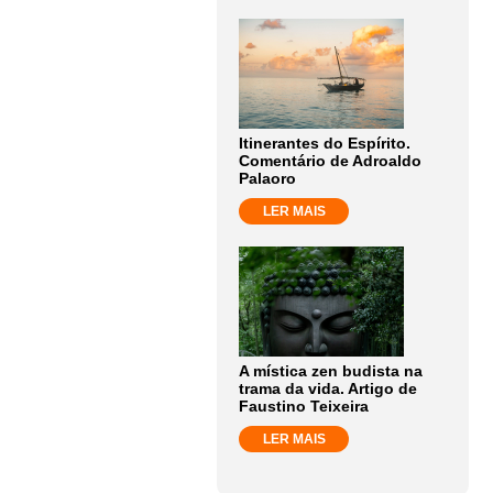
Itinerantes do Espírito.
Comentário de Adroaldo
Palaoro
LER MAIS
A mística zen budista na
trama da vida. Artigo de
Faustino Teixeira
LER MAIS