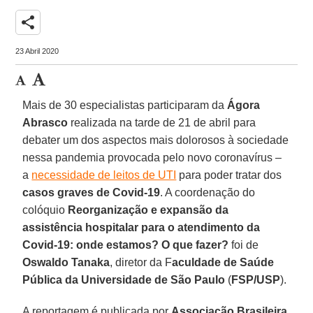
share
23 Abril 2020
Mais de 30 especialistas participaram da
Ágora
Abrasco
realizada na tarde de 21 de abril para
debater um dos aspectos mais dolorosos à sociedade
nessa pandemia provocada pelo novo coronavírus –
a
necessidade de leitos de UTI
para poder tratar dos
casos graves de Covid-19
. A coordenação do
colóquio
Reorganização e expansão da
assistência hospitalar para o atendimento da
Covid-19: onde estamos? O que fazer?
foi de
Oswaldo Tanaka
, diretor da F
aculdade de Saúde
Pública da Universidade de São Paulo
(
FSP/USP
).
A reportagem é publicada por
Associação Brasileira