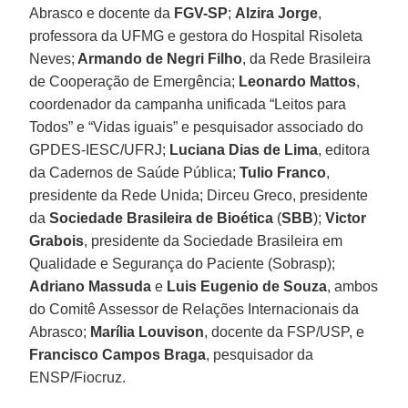
Abrasco e docente da
FGV-SP
;
Alzira Jorge
,
professora da UFMG e gestora do Hospital Risoleta
Neves;
Armando de Negri Filho
, da Rede Brasileira
de Cooperação de Emergência;
Leonardo
Mattos
,
coordenador da campanha unificada “Leitos para
Todos” e “Vidas iguais” e pesquisador associado do
GPDES-IESC/UFRJ;
Luciana
Dias de Lima
, editora
da Cadernos de Saúde Pública;
Tulio Franco
,
presidente da Rede Unida; Dirceu Greco, presidente
da
Sociedade Brasileira de Bioética
(
SBB
);
Victor
Grabois
, presidente da Sociedade Brasileira em
Qualidade e Segurança do Paciente (Sobrasp);
Adriano
Massuda
e
Luis Eugenio de Souza
, ambos
do Comitê Assessor de Relações Internacionais da
Abrasco;
Marília Louvison
, docente da FSP/USP, e
Francisco Campos Braga
, pesquisador da
ENSP/Fiocruz.