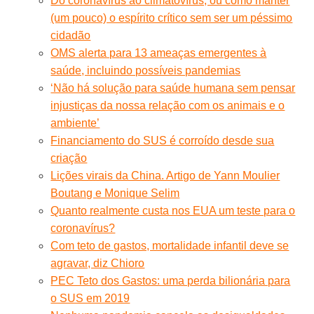
Do coronavírus ao climatovírus, ou como manter
(um pouco) o espírito crítico sem ser um péssimo
cidadão
OMS alerta para 13 ameaças emergentes à
saúde, incluindo possíveis pandemias
‘Não há solução para saúde humana sem pensar
injustiças da nossa relação com os animais e o
ambiente’
Financiamento do SUS é corroído desde sua
criação
Lições virais da China. Artigo de Yann Moulier
Boutang e Monique Selim
Quanto realmente custa nos EUA um teste para o
coronavírus?
Com teto de gastos, mortalidade infantil deve se
agravar, diz Chioro
PEC Teto dos Gastos: uma perda bilionária para
o SUS em 2019