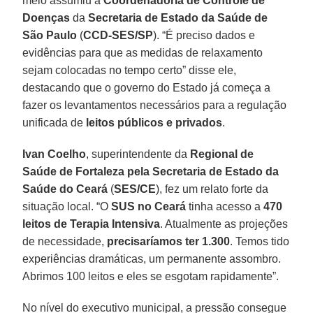
meio assumiu a
Coordenadoria de Controle de
Doenças
da
Secretaria de Estado da Saúde de
São Paulo
(
CCD-SES/SP
). “É preciso dados e
evidências para que as medidas de relaxamento
sejam colocadas no tempo certo” disse ele,
destacando que o governo do Estado já começa a
fazer os levantamentos necessários para a regulação
unificada de
leitos públicos e privados
.
Ivan Coelho
, superintendente da
Regional de
Saúde de Fortaleza pela Secretaria de Estado da
Saúde do Ceará
(
SES/CE
), fez um relato forte da
situação local. “O
SUS no Ceará
tinha acesso a
470
leitos de Terapia Intensiva
. Atualmente as projeções
de necessidade,
precisaríamos ter 1.300
. Temos tido
experiências dramáticas, um permanente assombro.
Abrimos 100 leitos e eles se esgotam rapidamente”.
No nível do executivo municipal, a pressão consegue