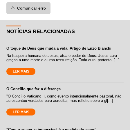
⚠️
Comunicar erro
NOTÍCIAS RELACIONADAS
O toque de Deus que muda a vida. Artigo de Enzo Bianchi
Na fraqueza humana de Jesus, atua o poder de Deus: Jesus cura
graças a uma morte e a uma ressurreição. Toda cura, portanto, [...]
LER MAIS
O Concílio que faz a diferença
"O Concílio Vaticano II, como evento intencionalmente pastoral, não
acrescentou verdades para acreditar, mas refletiu sobre a gl[...]
LER MAIS
''Com o agape, o impossível é a medida do amor''