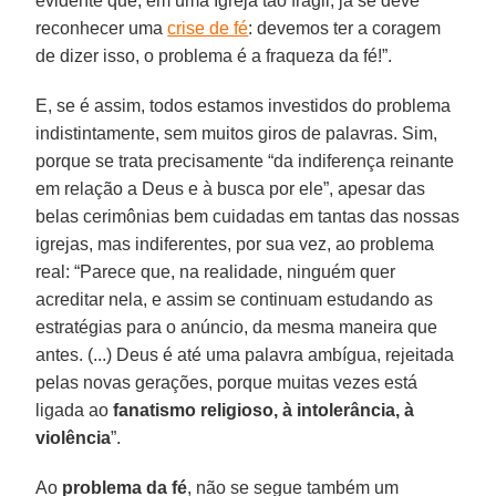
evidente que, em uma Igreja tão frágil, já se deve
reconhecer uma
crise de fé
: devemos ter a coragem
de dizer isso, o problema é a fraqueza da fé!”.
E, se é assim, todos estamos investidos do problema
indistintamente, sem muitos giros de palavras. Sim,
porque se trata precisamente “da indiferença reinante
em relação a Deus e à busca por ele”, apesar das
belas cerimônias bem cuidadas em tantas das nossas
igrejas, mas indiferentes, por sua vez, ao problema
real: “Parece que, na realidade, ninguém quer
acreditar nela, e assim se continuam estudando as
estratégias para o anúncio, da mesma maneira que
antes. (...) Deus é até uma palavra ambígua, rejeitada
pelas novas gerações, porque muitas vezes está
ligada ao
fanatismo religioso, à intolerância, à
violência
”.
Ao
problema da fé
, não se segue também um