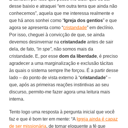
desse baixio e atraquei “em outra terra que ainda não
conhecemos”, aquela que me interessa realmente e
que há anos sonhei como “
Igreja dos gentios
” e que
agora se apresenta como “
cristandade
” em declínio.
Por isso, cheguei à convicção de que, se ainda
devemos desinvernar na
cristandade
antes de sair
dela, de fato,
“in spe”
, não somos mais da
cristandade. E, por esse
dom da liberdade
, é preciso
agradecer a uma marginalização e exclusão tácitas
às quais o sistema sempre lhe forçou. É a partir desse
lado – do ponto de vista externo à “
cristandade
” –
que, após as primeiras reações instintivas ao seu
discurso, permito-me fazer agora uma leitura mais
interna.
Tento logo uma resposta à pergunta inicial que você
faz e que é bom ter em mente: “A
Igreja ainda é capaz
de ser missionária
, de tornar eloquente a fé que