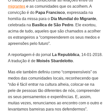
O medo parece condicionar as relações entre os
migrantes
e as comunidades que os acolhem. A
convicção é do
Papa Francisco
, expressada na
homilia da missa para o
Dia Mundial do Migrante
,
celebrada na
Basílica de São Pedro
. Ele exortou,
acima de tudo, aqueles que são chamados a acolher
os estrangeiros a “compreenderem os seus medos e
apreensões pelo futuro”.
A reportagem é do jornal
La Repubblica
, 14-01-2018.
A tradução é de
Moisés Sbardelotto
.
Mas ele também definiu como “compreensíveis” os
medos das comunidades locais, reconhecendo que
“não é fácil entrar na cultura alheia, colocar-se na
pele de pessoas tão diferentes de nós, compreender
os seus pensamentos e experiências. E, assim,
muitas vezes, renunciamos ao encontro com o outro e
levantamos barreiras para nos defendermos”.