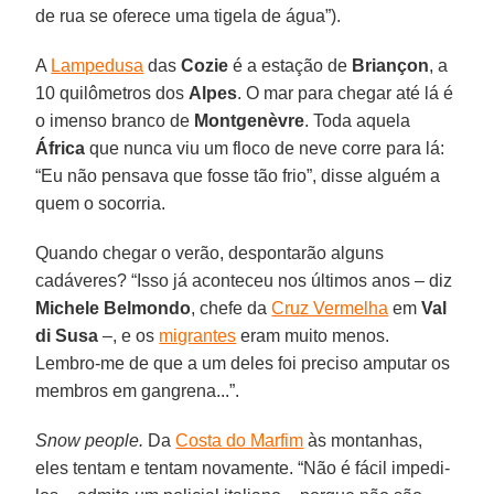
de rua se oferece uma tigela de água”).
A
Lampedusa
das
Cozie
é a estação de
Briançon
, a
10 quilômetros dos
Alpes
. O mar para chegar até lá é
o imenso branco de
Montgenèvre
. Toda aquela
África
que nunca viu um floco de neve corre para lá:
“Eu não pensava que fosse tão frio”, disse alguém a
quem o socorria.
Quando chegar o verão, despontarão alguns
cadáveres? “Isso já aconteceu nos últimos anos – diz
Michele Belmondo
, chefe da
Cruz Vermelha
em
Val
di Susa
–, e os
migrantes
eram muito menos.
Lembro-me de que a um deles foi preciso amputar os
membros em gangrena...”.
Snow people.
Da
Costa do Marfim
às montanhas,
eles tentam e tentam novamente. “Não é fácil impedi-