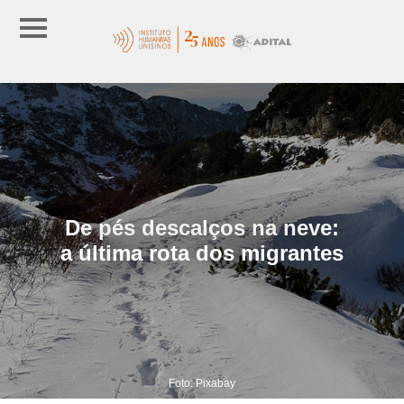
De pés descalços na neve:
a última rota dos migrantes
Foto: Pixabay