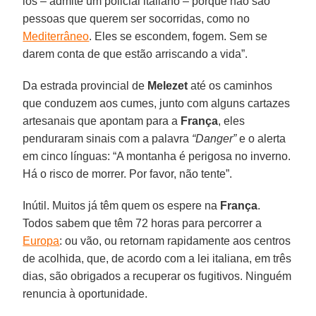
los – admite um policial italiano – porque não são
pessoas que querem ser socorridas, como no
Mediterrâneo
. Eles se escondem, fogem. Sem se
darem conta de que estão arriscando a vida”.
Da estrada provincial de
Melezet
até os caminhos
que conduzem aos cumes, junto com alguns cartazes
artesanais que apontam para a
França
, eles
penduraram sinais com a palavra
“Danger”
e o alerta
em cinco línguas: “A montanha é perigosa no inverno.
Há o risco de morrer. Por favor, não tente”.
Inútil. Muitos já têm quem os espere na
França
.
Todos sabem que têm 72 horas para percorrer a
Europa
: ou vão, ou retornam rapidamente aos centros
de acolhida, que, de acordo com a lei italiana, em três
dias, são obrigados a recuperar os fugitivos. Ninguém
renuncia à oportunidade.