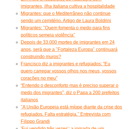
imigrantes, ilha italiana cultiva a hospitalidade
Migrantes: que o Mediterrâneo não continue
sendo um cemitério. Artigo de Laura Boldrini
Migrantes: ''Quem fomenta o medo para fins
políticos semeia violência''
Depois de 33.000 mortes de imigrantes em 24
anos, será que a "Fortaleza Europa" continuará
construindo muros?
Francisco diz a imigrantes e refugiados: “Eu
quero carregar vossos olhos nos meus, vossos
corações no meu”
“Entendo o desconforto mas é preciso superar o
medo dos migrantes”, diz o Papa a 200 prefeitos
italianos
''A União Europeia está míope diante da crise dos
refugiados. Falta estratégia.'' Entrevista com
Filippo Grandi
'Fui vendido três vezes': a jornada de um