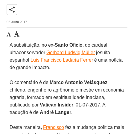
share
02 Julho 2017
A substituição, no ex-
Santo Ofício
, do cardeal
ultraconservador
Gerhard Ludwig Müller
jesuíta
espanhol
Luis Francisco Ladaria Ferrer
é uma notícia
de grande impacto.
O comentário é de
Marco Antonio Velásquez
,
chileno, engenheiro agrônomo e mestre em economia
agrária, formado em espiritualidade inaciana,
publicado por
Vatican Insider
, 01-07-2017. A
tradução é de
André
Langer
.
Desta maneira,
Francisco
fez a mudança política mais