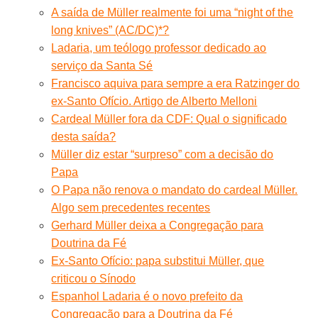
A saída de Müller realmente foi uma “night of the
long knives” (AC/DC)*?
Ladaria, um teólogo professor dedicado ao
serviço da Santa Sé
Francisco aquiva para sempre a era Ratzinger do
ex-Santo Ofício. Artigo de Alberto Melloni
Cardeal Müller fora da CDF: Qual o significado
desta saída?
Müller diz estar “surpreso” com a decisão do
Papa
O Papa não renova o mandato do cardeal Müller.
Algo sem precedentes recentes
Gerhard Müller deixa a Congregação para
Doutrina da Fé
Ex-Santo Ofício: papa substitui Müller, que
criticou o Sínodo
Espanhol Ladaria é o novo prefeito da
Congregação para a Doutrina da Fé