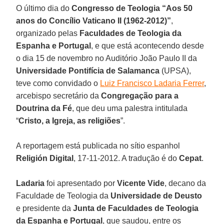
O último dia do
Congresso de Teologia “Aos 50
anos do Concílio Vaticano II (1962-2012)”
,
organizado pelas
Faculdades de Teologia da
Espanha e Portugal
, e que está acontecendo desde
o dia 15 de novembro no Auditório João Paulo II da
Universidade Pontifícia de Salamanca
(UPSA),
teve como convidado o
Luiz Francisco Ladaria Ferrer
,
arcebispo secretário da
Congregação para a
Doutrina da Fé
, que deu uma palestra intitulada
“
Cristo, a Igreja, as religiões
”.
A reportagem está publicada no sítio espanhol
Religión Digital
, 17-11-2012. A tradução é do
Cepat
.
Ladaria
foi apresentado por
Vicente Vide
, decano da
Faculdade de Teologia da
Universidade de Deusto
e presidente da
Junta de Faculdades de Teologia
da Espanha e Portugal
, que saudou, entre os