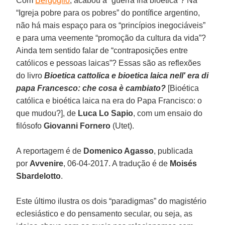
Com
Bergoglio
, acabou a “guerra fria bioética”? Na
“Igreja pobre para os pobres” do pontífice argentino,
não há mais espaço para os “princípios inegociáveis”
e para uma veemente “promoção da cultura da vida”?
Ainda tem sentido falar de “contraposições entre
católicos e pessoas laicas”? Essas são as reflexões
do livro
Bioetica cattolica e bioetica laica nell' era di
papa Francesco: che cosa è cambiato?
[Bioética
católica e bioética laica na era do Papa Francisco: o
que mudou?], de
Luca Lo Sapio
, com um ensaio do
filósofo
Giovanni Fornero
(Utet).
A reportagem é de
Domenico Agasso
, publicada
por
Avvenire
, 06-04-2017. A tradução é de
Moisés
Sbardelotto
.
Este último ilustra os dois “paradigmas” do magistério
eclesiástico e do pensamento secular, ou seja, as