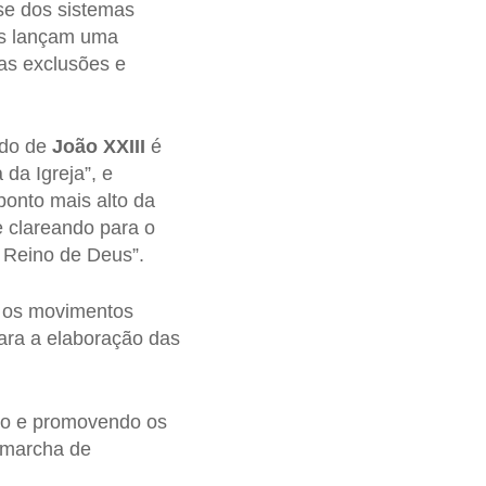
se dos sistemas
las lançam uma
as exclusões e
cado de
João XXIII
é
da Igreja”, e
 ponto mais alto da
e clareando para o
 Reino de Deus”.
re os movimentos
para a elaboração das
do e promovendo os
a marcha de