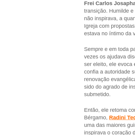
Frei Carlos Josapha
transição. Humilde e
não inspirava, a qua
Igreja com proposta
estava no íntimo da 
Sempre e em toda pa
vezes os ajudava dis
ser eleito, ele evoc
confia a autoridade s
renovação evangélic
sido do agrado de in
submetido.
Então, ele retoma co
Bérgamo,
Radini Te
uma das maiores guin
inspirava o coração 