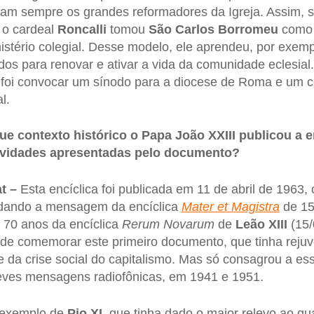
ram sempre os grandes reformadores da Igreja. Assim,
 o cardeal
Roncalli
tomou
São Carlos Borromeu
como 
istério colegial. Desse modelo, ele aprendeu, por exempl
dos para renovar e ativar a vida da comunidade eclesial.
ja foi convocar um sínodo para a diocese de Roma e um 
l.
e contexto histórico o Papa João XXIII publicou a e
ovidades apresentadas pelo documento?
t –
Esta encíclica foi publicada em 11 de abril de 1963,
ndando a mensagem da encíclica
Mater et Magistra
de 15
70 anos da encíclica
Rerum Novarum
de
Leão XIII
(15/
 de comemorar este primeiro documento, que tinha rejuv
te da crise social do capitalismo. Mas só consagrou a es
reves mensagens radiofônicas, em 1941 e 1951.
 exemplo de
Pio XI
, que tinha dado o maior relevo ao q