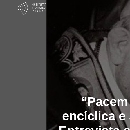
“Pacem 
encíclica 