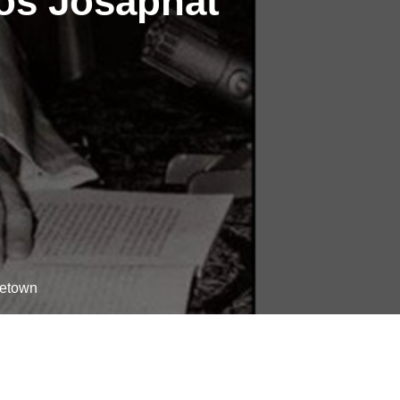
los Josaphat
getown