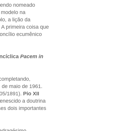
 sendo nomeado
modelo na
o, a lição da
 A primeira coisa que
concílio ecumênico
ncíclica
Pacem in
 completando,
 de maio de 1961.
05/1891).
Pio XII
enescido a doutrina
ses dois importantes
uadragésimo