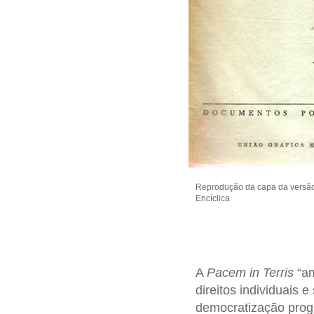
Reprodução da capa da versã
Encíclica
A
Pacem in Terris
“am
direitos individuais
democratização progr