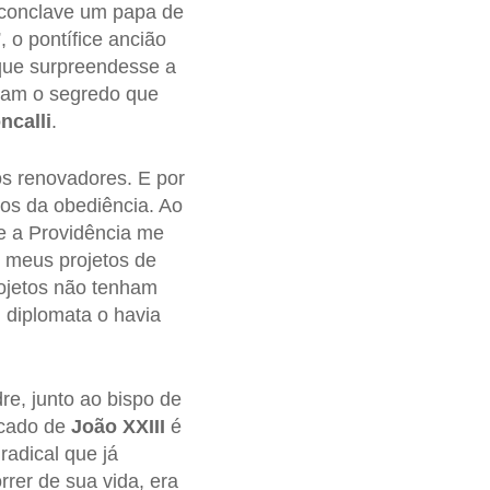
 conclave um papa de
 o pontífice ancião
 que surpreendesse a
vam o segredo que
ncalli
.
s renovadores. E por
hos da obediência. Ao
Se a Providência me
r meus projetos de
ojetos não tenham
 diplomata o havia
e, junto ao bispo de
ficado de
João XXIII
é
radical que já
rer de sua vida, era