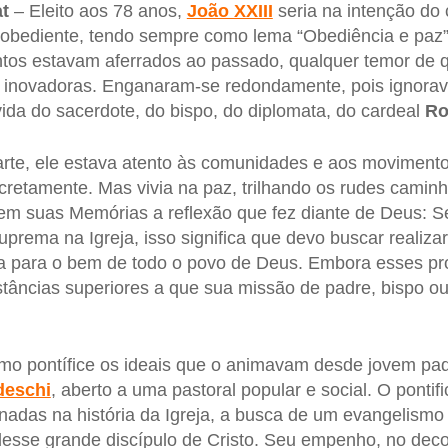
t
– Eleito aos 78 anos,
João XXIII
seria na intenção do
 obediente, tendo sempre como lema “Obediência e paz”,
ntos estavam aferrados ao passado, qualquer temor de
s inovadoras. Enganaram-se redondamente, pois ignora
vida do sacerdote, do bispo, do diplomata, do cardeal
Ro
rte, ele estava atento às comunidades e aos movimento
cretamente. Mas vivia na paz, trilhando os rudes camin
a em suas Memórias a reflexão que fez diante de Deus: 
uprema na Igreja, isso significa que devo buscar realiza
a para o bem de todo o povo de Deus. Embora esses pr
stâncias superiores a que sua missão de padre, bispo ou
mo pontífice os ideais que o animavam desde jovem padr
deschi
, aberto a uma pastoral popular e social. O ponti
adas na história da Igreja, a busca de um evangelismo 
desse grande discípulo de Cristo. Seu empenho, no decor