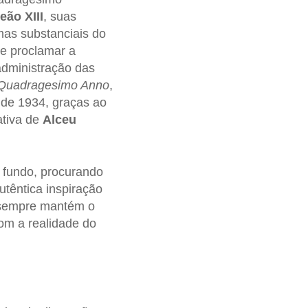
eão XIII
, suas
rmas substanciais do
 e proclamar a
administração das
Quadragesimo Anno
,
a de 1934, graças ao
ativa de
Alceu
 fundo, procurando
utêntica inspiração
e sempre mantém o
om a realidade do