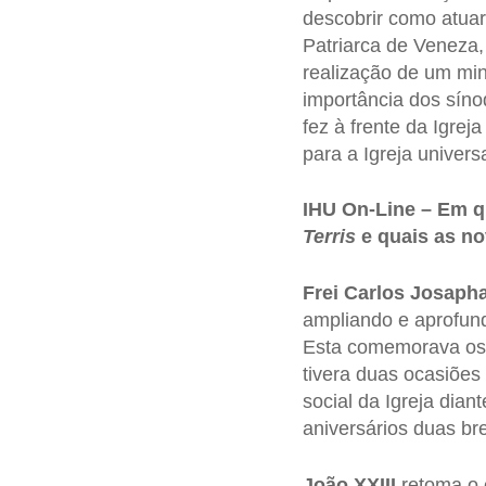
descobrir como atua
Patriarca de Veneza,
realização de um min
importância dos síno
fez à frente da Igre
para a Igreja universa
IHU On-Line – Em qu
Terris
e quais as n
Frei Carlos Josapha
ampliando e aprofu
Esta comemorava os 
tivera duas ocasiões
social da Igreja dian
aniversários duas b
João XXIII
retoma o