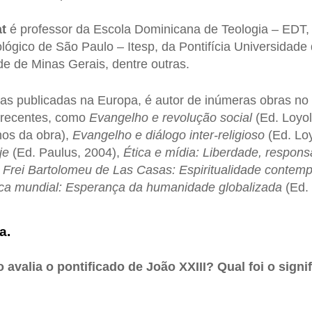
t
é professor da Escola Dominicana de Teologia – EDT,
ológico de São Paulo – Itesp, da Pontifícia Universidad
de de Minas Gerais, dentre outras.
as publicadas na Europa, é autor de inúmeras obras no 
 recentes, como
Evangelho e revolução social
(Ed. Loyol
nos da obra),
Evangelho e diálogo inter-religioso
(Ed. Lo
je
(Ed. Paulus, 2004),
Ética e mídia: Liberdade, respons
,
Frei Bartolomeu de Las Casas: Espiritualidade contempl
ica mundial: Esperança da humanidade globalizada
(Ed.
a.
avalia o pontificado de João XXIII? Qual foi o signi