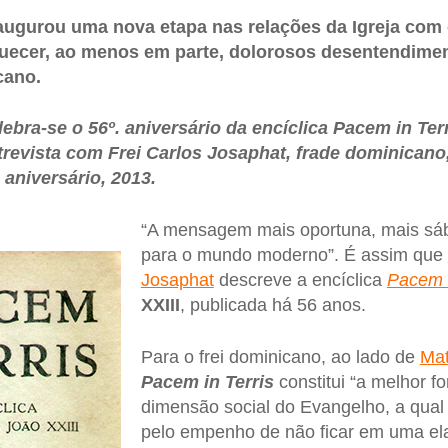
augurou uma nova etapa nas relações da Igreja com 
uecer, ao menos em parte, dolorosos desentendime
cano.
elebra-se o 56º. aniversário da encíclica Pacem in Terr
revista com Frei Carlos Josaphat, frade dominicano
 aniversário, 2013.
“A mensagem mais oportuna, mais sáb
para o mundo moderno”. É assim que
Josaphat
descreve a encíclica
Pacem i
XXIII
, publicada há 56 anos.
Para o frei dominicano, ao lado de
Mat
Pacem in Terris
constitui “a melhor f
dimensão social do Evangelho, a qual 
pelo empenho de não ficar em uma ela