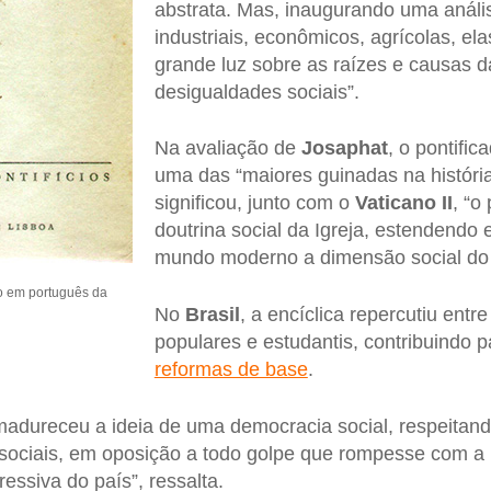
abstrata. Mas, inaugurando uma análi
industriais, econômicos, agrícolas, e
grande luz sobre as raízes e causas d
desigualdades sociais”.
Na avaliação de
Josaphat
, o pontifi
uma das “maiores guinadas na história 
significou, junto com o
Vaticano II
, “o
doutrina social da Igreja, estendendo 
mundo moderno a dimensão social do
o em português da
No
Brasil
, a encíclica repercutiu ent
populares e estudantis, contribuindo 
reformas de base
.
adureceu a ideia de uma democracia social, respeitan
 e sociais, em oposição a todo golpe que rompesse com 
essiva do país”, ressalta.