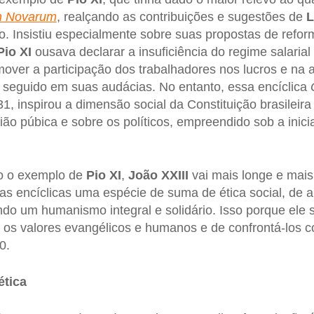
 Novarum
, realçando as contribuições e sugestões de
L
mo. Insistiu especialmente sobre suas propostas de refo
Pio XI
ousava declarar a insuficiência do regime salarial
over a participação dos trabalhadores nos lucros e na 
 seguido em suas audácias. No entanto, essa encíclica
1, inspirou a dimensão social da Constituição brasileir
ião púbica e sobre os políticos, empreendido sob a inici
o o exemplo de
Pio XI
,
João XXIII
vai mais longe e mais
as encíclicas uma espécie de suma de ética social, de a
ndo um humanismo integral e solidário. Isso porque el
 os valores evangélicos e humanos e de confrontá-los c
0.
ética