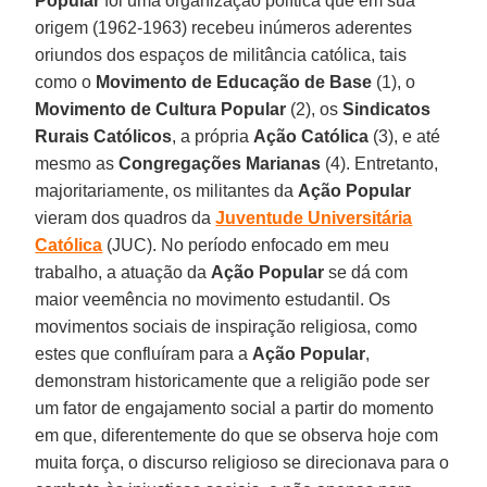
Popular
foi uma organização política que em sua
origem (1962-1963) recebeu inúmeros aderentes
oriundos dos espaços de militância católica, tais
como o
Movimento de Educação de Base
(1), o
Movimento de Cultura Popular
(2), os
Sindicatos
Rurais Católicos
, a própria
Ação Católica
(3), e até
mesmo as
Congregações Marianas
(4). Entretanto,
majoritariamente, os militantes da
Ação Popular
vieram dos quadros da
Juventude Universitária
Católica
(JUC). No período enfocado em meu
trabalho, a atuação da
Ação Popular
se dá com
maior veemência no movimento estudantil. Os
movimentos sociais de inspiração religiosa, como
estes que confluíram para a
Ação Popular
,
demonstram historicamente que a religião pode ser
um fator de engajamento social a partir do momento
em que, diferentemente do que se observa hoje com
muita força, o discurso religioso se direcionava para o