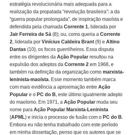
estratégia revolucionária mais adequada para a
realização da propalada “revolução brasileira”: a da
“guerra popular prolongada”, de inspiração maoísta e
defendida pela chamada
Corrente 1
, liderada por
Jair Ferreira de Sá
(8); ou, como queria a
Corrente
2
, liderada por
Vinícius Caldeira Brant
(9) e
Altino
Dantas
(10), os focos guerrilheiros. Essa disputa
entre os dirigentes da
Ação Popular
resultou na
expulsão dos adeptos da
Corrente 2
em 1968, e
também na definição da organização como
marxista-
leninista-maoísta
. Esse momento também marca
com mais evidência a aproximação entre
Ação
Popular
e o
PC do B
, este último igualmente adepto
do maoísmo. Em 1971, a
Ação Popular
muda seu
nome para
Ação Popular Marxista-Leninista
(
APML
) e inicia o processo de fusão com o
PC do B
.
Embora eu não tenha trabalhado com este período
em minha dissertação, penso que os autores que se