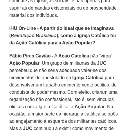
combate às injustiças sociais, e não apenas para
suprir as demandas existenciais ou de prosperidade
material dos indivíduos.
IHU On-Line - A partir do ideal que se imaginava
(
Revolução Brasileira
), como a Igreja Católica foi
da Ação Católica para a Ação Popular?
Fábio Pires Gavião -
A
Ação Católica
não “virou”
Ação Popular
. Um grupo de militantes da
JUC
percebeu que não seria adequado valer-se dos
movimentos de apostolado da
Igreja Católica
para
desenvolver um trabalho eminentemente político, de
conquista do poder mesmo. Com efeito, criaram uma
organização não confessional, isto é, sem vínculos
oficiais com a Igreja Católica, a
Ação Popular
. Na
ocasião, a maior parte da hierarquia católica se opôs
ao engajamento à esquerda dos militantes católicos.
Mas a
JUC
continuou a existir como movimento de