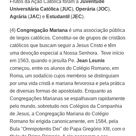
Frutos da Ação Católica foram a
Juventude
Universitária Católica
(
JUC
),
Operária
(
JOC
),
Agrária
(
JAC
) e
Estudantil
(
JEC
).
(4)
Congregação Mariana
é uma associação pública
de leigos católicos. Constitui-se de grupos de cristãos
católicos que buscam seguir a Jesus Cristo e têm
uma devoção especial a Nossa Senhora. Teve início
em 1563, quando o jesuíta Pe.
Jean Leunis
começou, entre os alunos do Colégio Romano, em
Roma, um sodalício cujos membros se distinguiam
por uma vida cristã e mariana fervorosa e pela prática
de diversas formas de apostolado. Enquanto as
Congregações Marianas se espalhavam rapidamente
pelo mundo, sobretudo nos Colégios da Companhia
de Jesus, a Congregação Mariana do Colégio
Romano foi erigida canonicamente, em 1584, pela
Bula "Omnipotentis Dei" do Papa Gregório XIII, com o