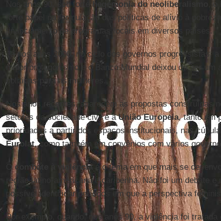
Nos anos 90, sob forte
hegemonia do neoliberalismo
, o
forte papel na formulação das políticas de alívio à pobreza
financiamento de programas focais em diversos países.
Já nos anos 2000, no ciclo dos governos progressistas, 
maior protagonismo e o Banco Mundial deixou de ser um a
políticas para as mulheres.
Nos anos recentes, aparecem as propostas construídas n
setores da sociedade civil e a
União Europeia
, tanto em
prioridades a partir dos espaços institucionais, nas cúpul
Eurolat
, como também em convênios com vários governo
O
combate à violência
é o tema em que mais se desenvol
região latino-americana e caribenha. Não foi um debate e u
possível identificar períodos em que a perspectiva feminis
Por exemplo, quando, nos anos 90, a violência foi tratada c