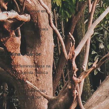
e processo, que segue em
de ações simultâneas, para
as nos queremos” é um
ca Latina e Caribe
movimento feminista aqui na
ção de uma agenda política
e das agendas feministas
tado para a demanda por