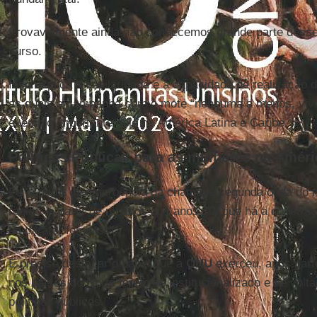
Provavelmente ainda não conhecemos grande parte dess
curso.
Isso explica a capilaridade e a capacidade de realização 
as quais a campanha com o mote “nenhuma a menos, viv
exemplo importante hoje na América Latina e Caribe.
Políticas Públicas para as mulheres na Améri
Foi a partir da emergência da chamada segunda onda do 
região, a partir de meados dos anos 70, que há a constru
de caráter feminista.
É preciso destacar o papel que a
ONU
exerceu, após part
nos países do Norte terem se institucionalizado e se vol
políticas públicas.