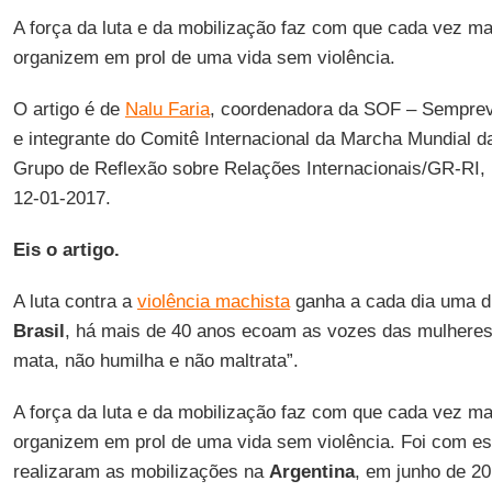
A força da luta e da mobilização faz com que cada vez m
organizem em prol de uma vida sem violência.
O artigo é de
Nalu Faria
, coordenadora da SOF – Semprev
e integrante do Comitê Internacional da Marcha Mundial d
Grupo de Reflexão sobre Relações Internacionais/GR-RI,
12-01-2017.
Eis o artigo.
A luta contra a
violência machista
ganha a cada dia uma d
Brasil
, há mais de 40 anos ecoam as vozes das mulhere
mata, não humilha e não maltrata”.
A força da luta e da mobilização faz com que cada vez m
organizem em prol de uma vida sem violência. Foi com es
realizaram as mobilizações na
Argentina
, em junho de 20