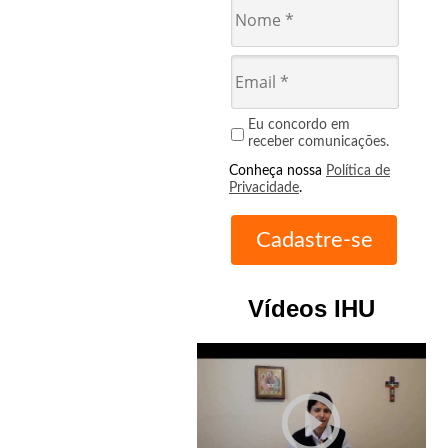
Eu concordo em
receber comunicações.
Conheça nossa
Política de
Privacidade
.
Vídeos IHU
play_circle_outline