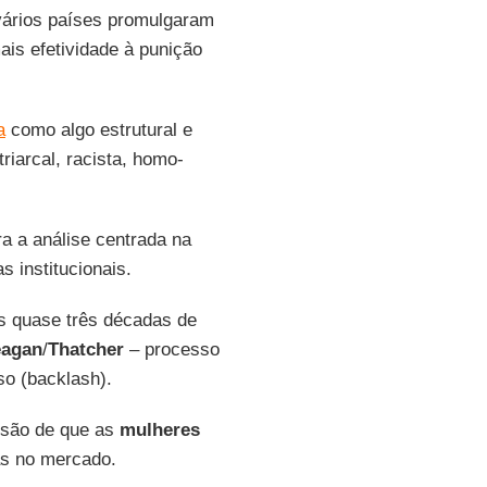
vários países promulgaram
ais efetividade à punição
a
como algo estrutural e
riarcal, racista, homo-
a a análise centrada na
 institucionais.
s quase três décadas de
agan
/
Thatcher
– processo
so (backlash).
são de que as
mulheres
as no mercado.