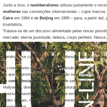
Junto a isso, o
neoliberalismo
utilizou justamente o reco
mulheres
nas convenções internacionais – cujos marcos 
Cairo
em 1994 e de
Beijing
em 1995 – para, a partir daí,
triunfalista.
Tratava-se de um discurso alimentado pelas novas possibi
mercado: eterna juventude, beleza, corpo perfeito. Nessa
poderiam comprar o necessário para estar dentro do padr
Na
América Latina
e
Caribe
, a partir da luta contra o neo
comércio, se construiu uma nova ofensiva feminista a ess
O crescimento da ação feminista desde o início dos ano
de que as promessas neoliberais não se cumpririam, fiz
da
consciência feminista
, que pode ser identificada até 
Hollywood, diretoras de cinema, cantoras, mas sobretudo 
diversos movimentos de mulheres e em uma proliferação d
redes sociais, nas periferias, nas universidades e nas es
Fundamental.