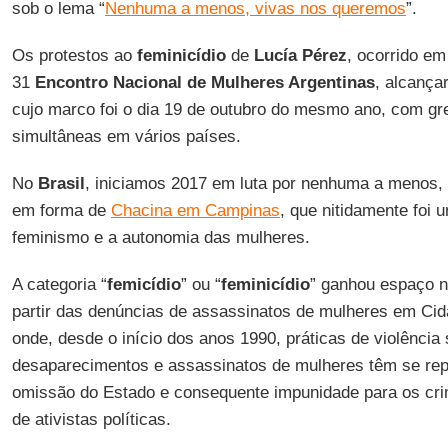
sob o lema “
Nenhuma a menos, vivas nos queremos
”.
Os protestos ao
feminicídio
de
Lucía Pérez
, ocorrido e
31
Encontro Nacional de Mulheres Argentinas
, alcança
cujo marco foi o dia 19 de outubro do mesmo ano, com g
simultâneas em vários países.
No
Brasil
, iniciamos 2017 em luta por nenhuma a menos,
em forma de
Chacina em Campinas
, que nitidamente foi 
feminismo e a autonomia das mulheres.
A categoria “
femicídio
” ou “
feminicídio
” ganhou espaço n
partir das denúncias de assassinatos de mulheres em Ci
onde, desde o início dos anos 1990, práticas de violência s
desaparecimentos e assassinatos de mulheres têm se rep
omissão do Estado e consequente impunidade para os cr
de ativistas políticas.