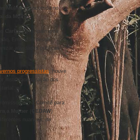
das Mulheres
, ocorrida no
al da Mulher
.
no
Caribe
, principalmente
egião. Em razão dessa
nizar atividades públicas
vernos progressistas
, houve
 institucionalização dos
terial.
romisso com a Comitê para
ra a Mulher
(
CEDAW
)
iferentes nuances, de