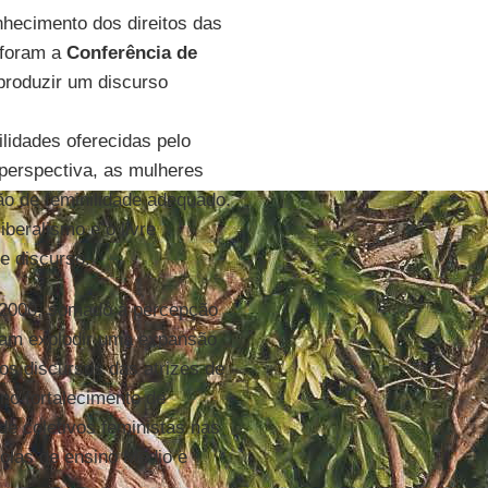
nhecimento dos direitos das
foram a
Conferência de
 produzir um discurso
lidades oferecidas pelo
 perspectiva, as mulheres
ão de feminilidade adequado.
liberalismo e o livre
e discurso.
s 2000, somado à percepção
eram explodir uma expansão
nos discursos das atrizes de
no fortalecimento de
e coletivos feministas nas
colas de ensino Médio e