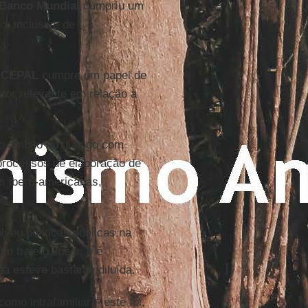
Banco Mundial
cumpriu um
 e inclusive de
a
CEPAL
cumpre um papel de
tor relevante em relação a
o âmbito do diálogo com
 processos de elaboração de
as ibero-americanas,
s.
veu políticas públicas na
m trajeto linear, e é
ta esteve bastante diluída.
omo intrafamiliar – este foi,