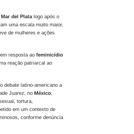
m
Mar del Plata
logo após o
ram uma escala muito maior,
reve de mulheres e ações
 em resposta ao
feminicídio
uma reação patriarcal ao
o debate latino-americano a
dade Juarez, no
México
,
exual, tortura,
etido em um contexto de
iminosos, conforme denúncia