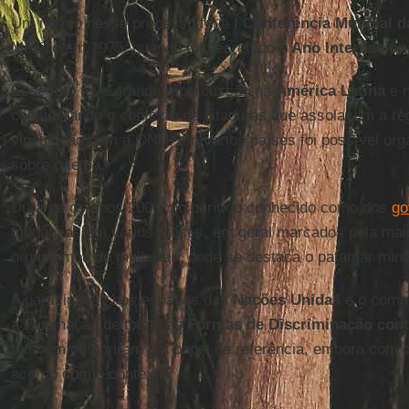
Um marco nesse processo foi a
I Conferência Mundial 
México em 1975, quando foi decretado o
Ano Internacion
Esse fato teve grande repercussão na
América Latina
e 
considerando o contexto de ditaduras que assolavam a r
vinculação com a ONU, em vários países foi possível orga
sobre o tema.
Durante os anos 2000, no período conhecido como dos
go
mudanças em vários países, em geral marcados pela maior
organismos de mulheres, onde se destaca o patamar minis
A participação nos espaços das
Nações Unidas
e o comp
a Eliminação de todas as
Formas de Discriminação cont
também cumpriram um papel de referência, embora com d
acordo com o contexto.