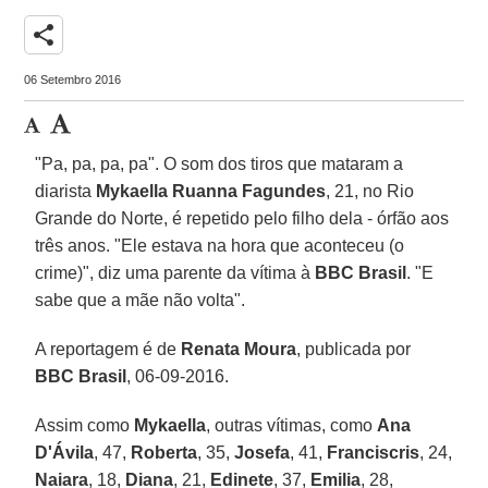
share
06 Setembro 2016
"Pa, pa, pa, pa". O som dos tiros que mataram a
diarista
Mykaella Ruanna Fagundes
, 21, no Rio
Grande do Norte, é repetido pelo filho dela - órfão aos
três anos. "Ele estava na hora que aconteceu (o
crime)", diz uma parente da vítima à
BBC Brasil
. "E
sabe que a mãe não volta".
A reportagem é de
Renata Moura
, publicada por
BBC Brasil
, 06-09-2016.
Assim como
Mykaella
, outras vítimas, como
Ana
D'Ávila
, 47,
Roberta
, 35,
Josefa
, 41,
Franciscris
, 24,
Naiara
, 18,
Diana
, 21,
Edinete
, 37,
Emilia
, 28,