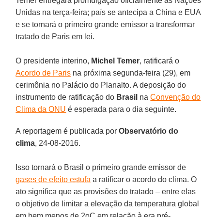
Temer entregará promulgação oficialmente às Nações
Unidas na terça-feira; país se antecipa a China e EUA
e se tornará o primeiro grande emissor a transformar
tratado de Paris em lei.
O presidente interino,
Michel Temer
, ratificará o
Acordo de Paris
na próxima segunda-feira (29), em
cerimônia no Palácio do Planalto. A deposição do
instrumento de ratificação do
Brasil
na
Convenção do
Clima da ONU
é esperada para o dia seguinte.
A reportagem é publicada por
Observatório do
clima
, 24-08-2016.
Isso tornará o Brasil o primeiro grande emissor de
gases de efeito estufa
a ratificar o acordo do clima. O
ato significa que as provisões do tratado – entre elas
o objetivo de limitar a elevação da temperatura global
em bem menos de 2oC em relação à era pré-