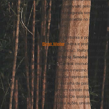
Dicastério para a Doutrina da Fé, aprovado pelo
Papa Fra
bênção de homossexuais. Mas, na segunda sessão, o Pap
debate a grupos de trabalho, especialmente no que diz re
ordenação e do ministério feminino.
Enquanto
Roma
se esforça pela harmonia e por um cami
cresce na Alemanha.
Birgit Weiler
, freira e professora de 
Peru
, falou de uma "santa impaciência". Reformas concre
pendentes, e o futuro da
Conferência Sinodal
permanece 
entrevista ao
katholisch.de
, o Cardeal insinuou, em tom 
processos de reforma compartilham o mesmo iniciador –
mencionado anteriormente. Isso não representou um endo
de reforma alemão. Contudo, a escolha de palavras de
Gr
compreender a sinodalidade em um sentido mais espiritual
discussões "meramente" à votação. De qualquer forma, di
advertência direta de Roma contra ações unilaterais alem