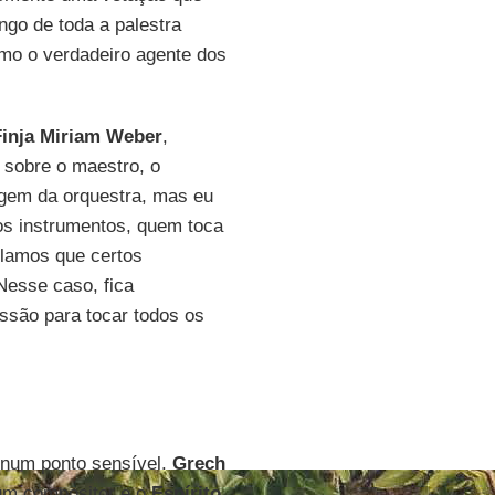
ngo de toda a palestra
o o verdadeiro agente dos
Finja Miriam Weber
,
 sobre o maestro, o
agem da orquestra, mas eu
os instrumentos, quem toca
ulamos que certos
Nesse caso, fica
ssão para tocar todos os
 num ponto sensível.
Grech
um compositor e o
Espírito