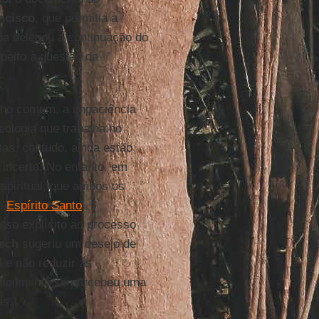
ncisco
, que permitia a
a delegou a continuação do
speito à questão da
nho comum, a impaciência
teologia que trabalha no
tas, contudo, ainda estão
incerto. No entanto, em
espiritual, que ambos os
 o
Espírito Santo
,
sso explícito ao processo
ech
sugeriu um desejo de
 e não reduzir as
ficilmente se percebeu uma
ãs.