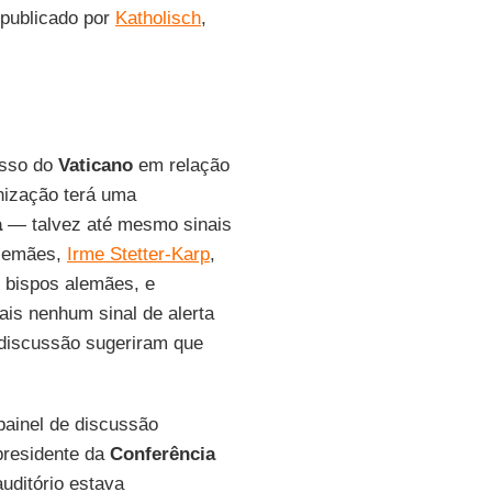
o publicado por
Katholisch
,
asso do
Vaticano
em relação
anização terá uma
a
— talvez até mesmo sinais
Alemães,
Irme Stetter-Karp
,
 bispos alemães, e
is nenhum sinal de alerta
 discussão sugeriram que
painel de discussão
presidente da
Conferência
uditório estava