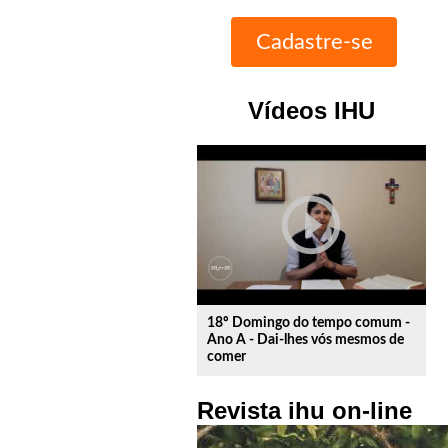
Vídeos IHU
play_circle_outline
18º Domingo do tempo comum -
Ano A - Dai-lhes vós mesmos de
comer
Revista ihu on-line