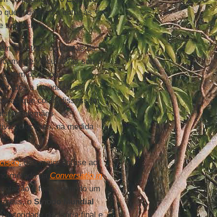
que a diferença entre as
 torna clara.
 em questões concretas de
dicamente vinculativas sob o
que nem os bispos
rizados a introduzir, de
utrinas que contradissessem
 bispos alemães
ivas dioceses, na medida
cisco
, deu maior ênfase ao
e no método da
Conversatio in
votação é feita segundo um
 iguais, o
Sínodo Mundial
autoridade decisória final e