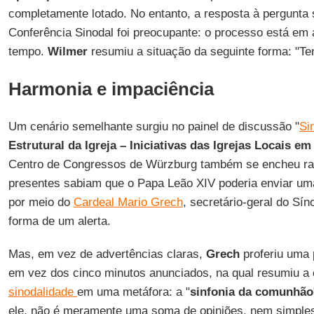
completamente lotado. No entanto, a resposta à pergunta
Conferência Sinodal foi preocupante: o processo está em
tempo.
Wilmer
resumiu a situação da seguinte forma: "Te
Harmonia e impaciência
Um cenário semelhante surgiu no painel de discussão "
Si
Estrutural da Igreja – Iniciativas das Igrejas Locais em
Centro de Congressos de Würzburg também se encheu ra
presentes sabiam que o Papa Leão XIV poderia enviar 
por meio do
Cardeal Mario Grech
, secretário-geral do Sí
forma de um alerta.
Mas, em vez de advertências claras,
Grech
proferiu uma 
em vez dos cinco minutos anunciados, na qual resumiu 
sinodalidade
em uma metáfora: a "
sinfonia da comunhão
ele, não é meramente uma soma de opiniões, nem simpl