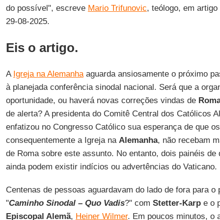
do possível", escreve
Mario Trifunovic
, teólogo, em artig
29-08-2025.
Eis o artigo.
A
Igreja na Alemanha
aguarda ansiosamente o próximo p
à planejada conferência sinodal nacional. Será que a org
oportunidade, ou haverá novas correções vindas de
Rom
de alerta? A presidenta do Comitê Central dos Católicos 
enfatizou no Congresso Católico sua esperança de que os
consequentemente a Igreja na
Alemanha
, não recebam ma
de Roma sobre este assunto. No entanto, dois painéis de
ainda podem existir indícios ou advertências do Vaticano.
Centenas de pessoas aguardavam do lado de fora para o 
"
Caminho Sinodal – Quo Vadis
?" com
Stetter-Karp
e o 
Episcopal Alemã
,
Heiner Wilmer
. Em poucos minutos, o a