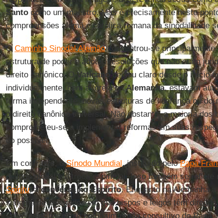
Santo
como um maestro. Mas é precisamente neste ponto 
compreensões alemã e católica romana da sinodalidade se
O
Caminho Sinodal Alemão
concentrou-se principalmente
estrutura de poder e adotou resoluções que não eram juri
direito canônico. O
Vaticano
deixou claro desde o início 
individualmente, nem a Igreja na
Alemanha
, estavam auto
forma independente, novas estruturas de liderança ou do
o direito canônico universal. Não obstante, a maioria dos
comprometeu-se a implementar reformas em suas respect
do possível.
Em contraste, o
Sínodo Mundial
, instituído pelo
Papa Fran
diálogo global e à troca espiritual. Isso também se reflet
Spiritu
, a
conversa no Espírito
. Enquanto na Alemanha a 
sistema de delegados em que bispos e leigos têm direitos
se vê principalmente como um órgão consultivo do Papa. A 