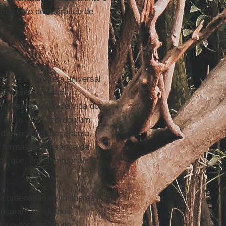
om o voto democrático de
ão e o da Igreja universal
ões centrais foram
ulheres, estilo de vida dos
r outro lado, abordou um
da sinodalidade: escuta,
 formas de liderança da
l, que, em última análise,
da ordenação de mulheres
ançaram resultados
foi o documento do