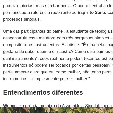
produz maiorias, mas sim harmonia. O ponto central ao lo
permaneceu a referência recorrente ao
Espírito Santo
com
processos sinodais.
Uma das participantes do painel, a estudante de teologia
desconstruiu essa metáfora com três perguntas simples –
compositor e os instrumentos. Ela disse: "É uma bela im
gostaria de saber quem é o maestro? Como distribuímos 
qual instrumento? Todos realmente podem tocar, ou estip
instrumentos só podem ser tocados por certas pessoas? 
perfeitamente claro que eu, como mulher, não tenho permi
instrumentos – simplesmente por ser mulher."
Entendimentos diferentes
Weber
, ela própria membro da Assembleia Sinodal, tocou
respondeu com outra imagem, descrevendo Jesus como 