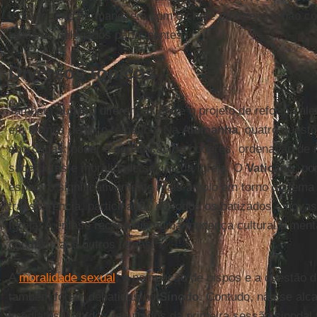
o doutrinário permanecem com o chefe da Igreja, e não c
todos os delegados participantes.
Diversos tópicos
Também surgem diferenças entre o projeto de reforma alem
em termos de foco temático. Na
Alemanha
, quatro quest
abordadas: poder e separação de poderes, ordenação de m
sacerdotes e moralidade sexual da Igreja. O
Vaticano
, po
espectro significativamente mais amplo em torno do tema 
transparência, participação de todos os batizados e novas
Igreja. A ênfase recai mais numa mudança cultural e menta
conduziu aos outros temas.
A
moralidade sexual
, a nomeação de bispos e a questão 
também foram debatidas no
Sínodo
. Contudo, não se alc
imediatos. Um dos resultados da primeira sessão sinodal 