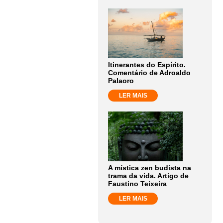
Itinerantes do Espírito.
Comentário de Adroaldo
Palaoro
LER MAIS
A mística zen budista na
trama da vida. Artigo de
Faustino Teixeira
LER MAIS