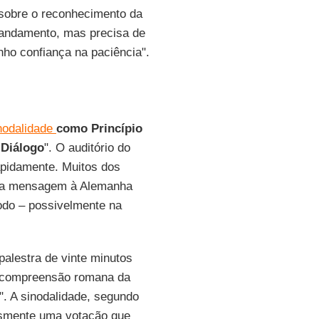
 sobre o reconhecimento da
 andamento, mas precisa de
nho confiança na paciência".
nodalidade
como Princípio
 Diálogo
". O auditório do
pidamente. Muitos dos
uma mensagem à Alemanha
nodo – possivelmente na
palestra de vinte minutos
a compreensão romana da
". A sinodalidade, segundo
esmente uma votação que