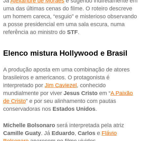
Já
Alexandre de Moraes
é sugerido indiretamente em
uma das últimas cenas do filme. O roteiro descreve
um homem careca, “esguio” e misterioso observando
a posse presidencial em uma sala escura, numa
referência ao ministro do
STF
.
Elenco mistura Hollywood e Brasil
A produção aposta em uma combinação de atores
brasileiros e americanos. O protagonista é
interpretado por
Jim Caviezel
, conhecido
mundialmente por viver
Jesus Cristo
em “
A Paixão
de Cristo
” e por seu alinhamento com pautas
conservadoras nos
Estados Unidos
.
Michelle Bolsonaro
será interpretada pela atriz
Camille Guaty
. Já
Eduardo
,
Carlos
e
Flávio
Bolsonaro
aparecem no filme vividos