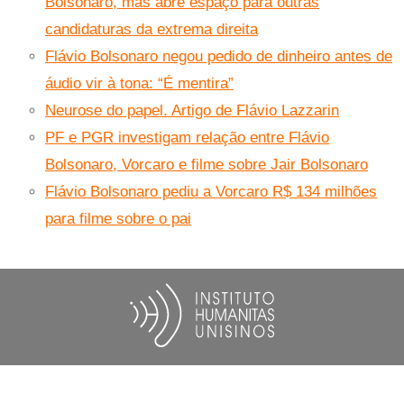
Bolsonaro, mas abre espaço para outras
candidaturas da extrema direita
Flávio Bolsonaro negou pedido de dinheiro antes de
áudio vir à tona: “É mentira”
Neurose do papel. Artigo de Flávio Lazzarin
PF e PGR investigam relação entre Flávio
Bolsonaro, Vorcaro e filme sobre Jair Bolsonaro
Flávio Bolsonaro pediu a Vorcaro R$ 134 milhões
para filme sobre o pai