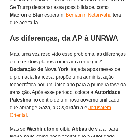
Se Trump descartar essa possibilidade, como
Macron
e
Blair
esperam,
Benjamin Netanyahu
terá
que aceitá-la.
As diferenças, da AP à UNRWA
Mas, uma vez resolvido esse problema, as diferenças
entre os dois planos começam a emergir. A
Declaração de Nova
York
, forjada após meses de
diplomacia francesa, propõe uma administração
tecnocrática por um único ano para a primeira fase da
transição. Após esse período, coloca a
Autoridade
Palestina
no centro de um novo governo unificado
que abrange
Gaza
, a
Cisjordânia
e
Jerusalém
Oriental
.
Mas se
Washington
proibiu
Abbas
de viajar para
Nova
York
, como pode aceitar que a Autoridade