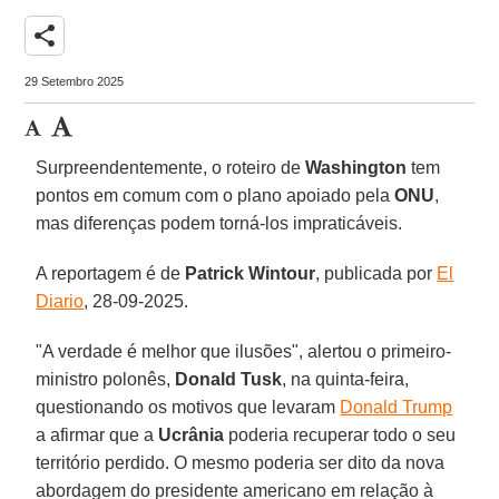
share
29 Setembro 2025
Surpreendentemente, o roteiro de
Washington
tem
pontos em comum com o plano apoiado pela
ONU
,
mas diferenças podem torná-los impraticáveis.
A reportagem é de
Patrick
Wintour
, publicada por
El
Diario
, 28-09-2025.
"A verdade é melhor que ilusões", alertou o primeiro-
ministro polonês,
Donald Tusk
, na quinta-feira,
questionando os motivos que levaram
Donald Trump
a afirmar que a
Ucrânia
poderia recuperar todo o seu
território perdido. O mesmo poderia ser dito da nova
abordagem do presidente americano em relação à