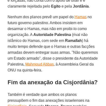
e forçadas, não conta com o apoio de Blair e é
claramente rejeitada pelo
Egito
e pela
Jordânia
.
Nenhum dos planos prevê um papel do
Hamas
no
futuro governo palestino. Ambos insistem em
desarmar o Hamas, mas não em proibi-lo como
organização. A
Autoridade Palestina
(rival não
islâmico do Hamas, com sede em
Ramallah
) há
muito tempo defende que o Hamas e outras facções
armadas devem entregar suas armas. "Não queremos
um Estado armado", disse o presidente da Autoridade
Palestina,
Mahmoud Abbas
, à Assembleia Geral da
ONU na quinta-feira.
Fim da anexação da Cisjordânia?
Também é verdade que ambos os planos
pressupõem o fim das anexações israelenses na