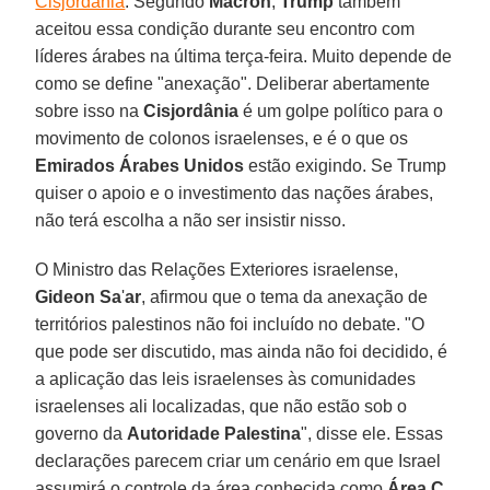
Cisjordânia
. Segundo
Macron
,
Trump
também
aceitou essa condição durante seu encontro com
líderes árabes na última terça-feira. Muito depende de
como se define "anexação". Deliberar abertamente
sobre isso na
Cisjordânia
é um golpe político para o
movimento de colonos israelenses, e é o que os
Emirados Árabes Unidos
estão exigindo. Se Trump
quiser o apoio e o investimento das nações árabes,
não terá escolha a não ser insistir nisso.
O Ministro das Relações Exteriores israelense,
Gideon Sa
'
ar
, afirmou que o tema da anexação de
territórios palestinos não foi incluído no debate. "O
que pode ser discutido, mas ainda não foi decidido, é
a aplicação das leis israelenses às comunidades
israelenses ali localizadas, que não estão sob o
governo da
Autoridade
Palestina
", disse ele. Essas
declarações parecem criar um cenário em que Israel
assumirá o controle da área conhecida como
Área
C
.