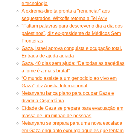
e tecnologia
A extrema-direita pronta a "renunciar" aos
sequestrados. Witkoffs retorna a Tel Aviv
"Faltam palavras para descrever o dia a dia dos
palestinos", diz ex-presidente da Médicos Sem
Fronteiras
Gaza, Israel aprova conquista e ocupação total.
Entrada de ajuda adiada
Gaza, 40 dias sem ajuda: “De todas as tragédias,
a fome é a mais brutal”
“O mundo assiste a um genocídio ao vivo em
Gaza”, diz Anistia Internacional
Netanyahu lança plano para ocupar Gaza e
dividir a Cisjordânia
Cidade de Gaza se prepara para evacuação em
massa de um milhão de pessoas
Netanyahu se prepara para uma nova escalada
em Gaza enquanto expurga aqueles que tentam