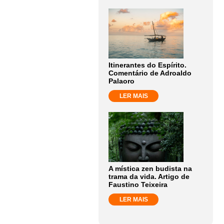
Itinerantes do Espírito.
Comentário de Adroaldo
Palaoro
LER MAIS
A mística zen budista na
trama da vida. Artigo de
Faustino Teixeira
LER MAIS