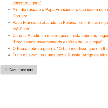
encontro agora”
A mídia russa e o Papa Francisco: o que dizem sobre
Corriere
Papa Francisco atacado na Polônia por críticas negat
pró-Putin”
Cardeal Parolin se mostra pessimista sobre as nego
“Precisamos novamente do espírito de Helsinque”
O Papa, sobre a guerra: “Orban me disse que em 9 
Putin e Lavrov, era uma vez a Rússia. Artigo de Albe
⚠️
Comunicar erro