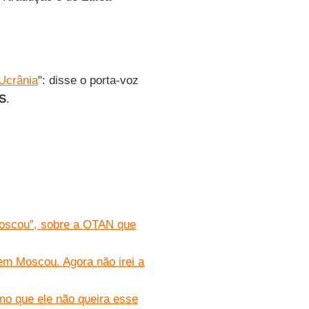
Ucrânia
": disse o porta-voz
S
.
 Moscou”, sobre a OTAN que
em Moscou. Agora não irei a
mo que ele não queira esse