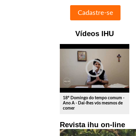
Vídeos IHU
play_circle_outline
18º Domingo do tempo comum -
Ano A - Dai-lhes vós mesmos de
comer
Revista ihu on-line