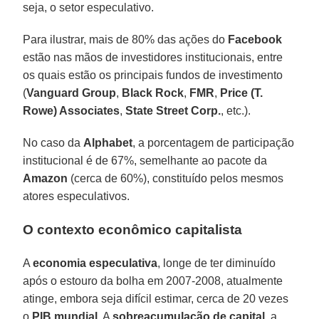
seja, o setor especulativo.
Para ilustrar, mais de 80% das ações do
Facebook
estão nas mãos de investidores institucionais, entre
os quais estão os principais fundos de investimento
(
Vanguard Group
,
Black Rock
,
FMR
,
Price (T.
Rowe) Associates
,
State Street Corp.
, etc.).
No caso da
Alphabet
, a porcentagem de participação
institucional é de 67%, semelhante ao pacote da
Amazon
(cerca de 60%), constituído pelos mesmos
atores especulativos.
O contexto econômico capitalista
A
economia especulativa
, longe de ter diminuído
após o estouro da bolha em 2007-2008, atualmente
atinge, embora seja difícil estimar, cerca de 20 vezes
o
PIB mundial
. A
sobreacumulação de capital
, a