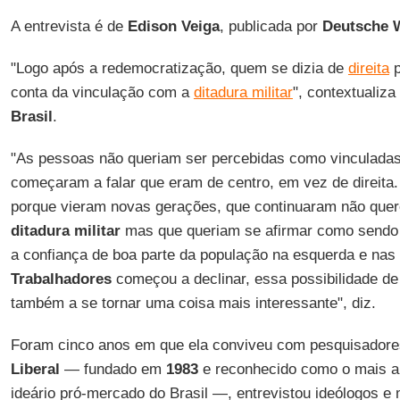
A entrevista é de
Edison
Veiga
, publicada por
Deutsche 
"Logo após a redemocratização, quem se dizia de
direita
p
conta da vinculação com a
ditadura militar
", contextualiza
Brasil
.
"As pessoas não queriam ser percebidas como vinculadas 
começaram a falar que eram de centro, em vez de direita
porque vieram novas gerações, que continuaram não que
ditadura
militar
mas que queriam se afirmar como sendo d
a confiança de boa parte da população na esquerda e nas
Trabalhadores
começou a declinar, essa possibilidade de
também a se tornar uma coisa mais interessante", diz.
Foram cinco anos em que ela conviveu com pesquisador
Liberal
— fundado em
1983
e reconhecido como o mais an
ideário pró-mercado do Brasil —, entrevistou ideólogos e m