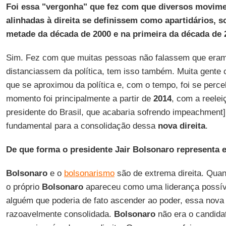
Foi essa "vergonha" que fez com que diversos movim
alinhadas à direita se definissem como apartidários, 
metade da década de 2000 e na primeira da década de
Sim. Fez com que muitas pessoas não falassem que eram 
distanciassem da política, tem isso também. Muita gente
que se aproximou da política e, com o tempo, foi se perce
momento foi principalmente a partir de
2014
, com a reele
presidente do Brasil, que acabaria sofrendo impeachment
fundamental para a consolidação dessa
nova direita
.
De que forma o presidente Jair Bolsonaro representa e
Bolsonaro
e o
bolsonarismo
são de extrema direita. Qua
o próprio
Bolsonaro
apareceu como uma liderança possíve
alguém que poderia de fato ascender ao poder, essa nova d
razoavelmente consolidada.
Bolsonaro
não era o candidat