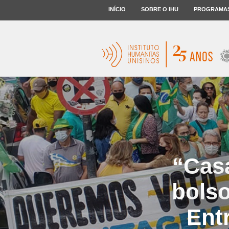
INÍCIO
SOBRE O IHU
PROGRAMA
“Casa
bolso
Ent