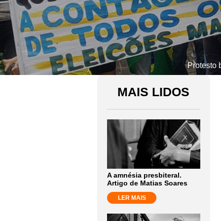
Protesto 
MAIS LIDOS
A amnésia presbiteral.
Artigo de Matias Soares
LER MAIS