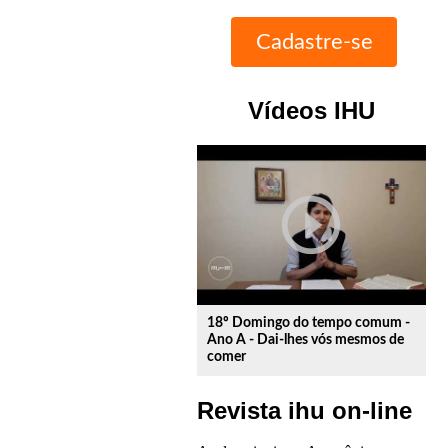
Vídeos IHU
play_circle_outline
18º Domingo do tempo comum -
Ano A - Dai-lhes vós mesmos de
comer
Revista ihu on-line