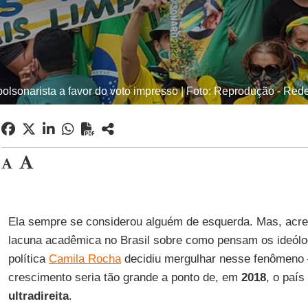
bolsonarista a favor do voto impresso | Foto: Reprodução - Red
Ela sempre se considerou alguém de esquerda. Mas, acre
lacuna acadêmica no Brasil sobre como pensam os ideólogo
política
Camila Rocha
decidiu mergulhar nesse fenômeno
crescimento seria tão grande a ponto de, em
2018
, o paí
ultradireita
.