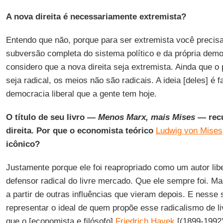
A nova direita é necessariamente extremista?
Entendo que não, porque para ser extremista você precisa
subversão completa do sistema político e da própria demo
considero que a nova direita seja extremista. Ainda que o
seja radical, os meios não são radicais. A ideia [deles] é 
democracia liberal que a gente tem hoje.
O título de seu livro —
Menos Marx, mais Mises
— recu
direita. Por que o economista teórico
Ludwig von Mises
icônico?
Justamente porque ele foi reapropriado como um autor libe
defensor radical do livre mercado. Que ele sempre foi. Mas
a partir de outras influências que vieram depois. E nesse 
representar o ideal de quem propõe esse radicalismo de l
que o [economista e filósofo]
Friedrich Hayek
[(1899-1992)