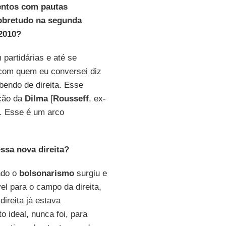
entos com pautas
sobretudo na segunda
 2010?
partidárias e até se
 com quem eu conversei diz
bendo de direita. Esse
ição da
Dilma
[
Rousseff
, ex-
]. Esse é um arco
ssa nova direita?
ndo o
bolsonarismo
surgiu e
l para o campo da direita,
ireita já estava
o ideal, nunca foi, para