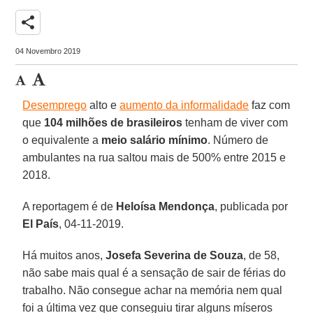
share
04 Novembro 2019
Desemprego
alto e
aumento da informalidade
faz com
que
104 milhões de brasileiros
tenham de viver com
o equivalente a
meio salário mínimo
. Número de
ambulantes na rua saltou mais de 500% entre 2015 e
2018.
A reportagem é de
Heloísa Mendonça
, publicada por
El País
, 04-11-2019.
Há muitos anos,
Josefa Severina de Souza
, de 58,
não sabe mais qual é a sensação de sair de férias do
trabalho. Não consegue achar na memória nem qual
foi a última vez que conseguiu tirar alguns míseros