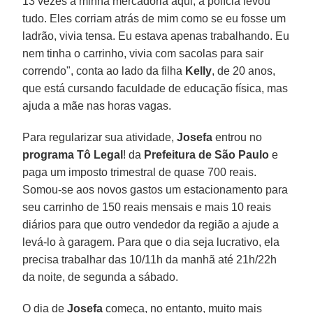
13 vezes a minha mercadoria aqui, a polícia levou
tudo. Eles corriam atrás de mim como se eu fosse um
ladrão, vivia tensa. Eu estava apenas trabalhando. Eu
nem tinha o carrinho, vivia com sacolas para sair
correndo", conta ao lado da filha
Kelly
, de 20 anos,
que está cursando faculdade de educação física, mas
ajuda a mãe nas horas vagas.
Para regularizar sua atividade,
Josefa
entrou no
programa Tô Legal
! da
Prefeitura de São Paulo
e
paga um imposto trimestral de quase 700 reais.
Somou-se aos novos gastos um estacionamento para
seu carrinho de 150 reais mensais e mais 10 reais
diários para que outro vendedor da região a ajude a
levá-lo à garagem. Para que o dia seja lucrativo, ela
precisa trabalhar das 10/11h da manhã até 21h/22h
da noite, de segunda a sábado.
O dia de
Josefa
começa, no entanto, muito mais