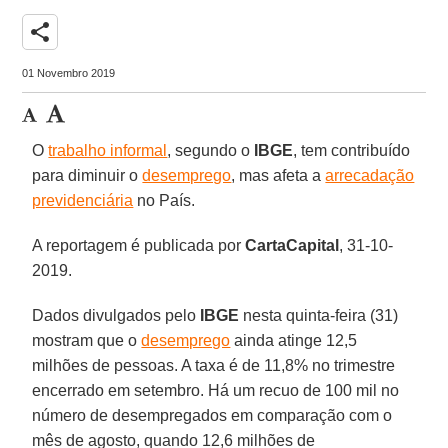
share
01 Novembro 2019
O
trabalho informal
, segundo o
IBGE
, tem contribuído
para diminuir o
desemprego
, mas afeta a
arrecadação
previdenciária
no País.
A reportagem é publicada por
CartaCapital
, 31-10-
2019.
Dados divulgados pelo
IBGE
nesta quinta-feira (31)
mostram que o
desemprego
ainda atinge 12,5
milhões de pessoas. A taxa é de 11,8% no trimestre
encerrado em setembro. Há um recuo de 100 mil no
número de desempregados em comparação com o
mês de agosto, quando 12,6 milhões de