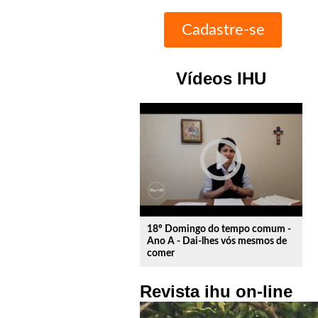
Vídeos IHU
play_circle_outline
18º Domingo do tempo comum -
Ano A - Dai-lhes vós mesmos de
comer
Revista ihu on-line