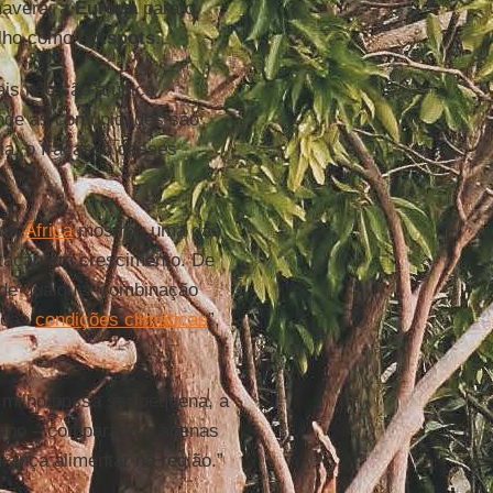
mavera, a
Europa
para o
ilho como
hotspots
.
is não são a única
onde as comunidades são
ia, o fracasso desses
 na
África
mostrou uma das
tação em crescimento. De
a de qualquer combinação
 das
condições climáticas
”,
milho possa ser pequena, a
mano – comparado a apenas
urança alimentar na região.”