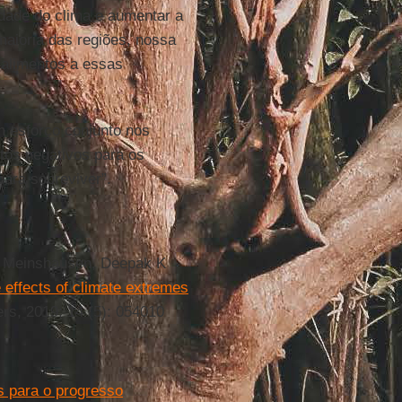
lidade do clima e aumentar a
aioria das regiões, nossa
 alimentos a essas
 esforço conjunto nos
ctos negativos para os
ara sobreviver”.
te Meinshausen, Deepak K
 effects of climate extremes
rs, 2019; 14 (5): 054010
s para o progresso