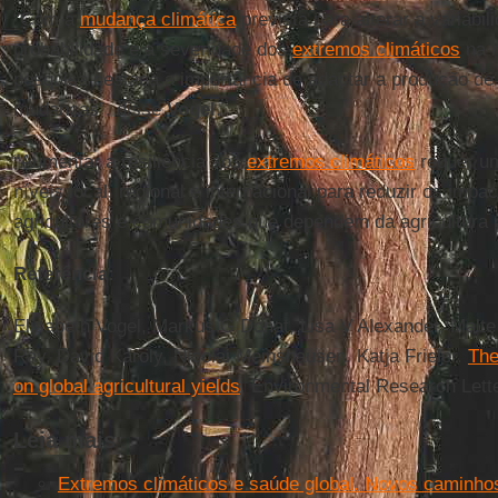
“Com a
mudança climática
prevista para alterar a variabi
probabilidade e a severidade dos
extremos climáticos
na m
pesquisa destaca a importância de adaptar a produção de
mudanças”, disse
Vogel
.
“Aumentar a resiliência aos
extremos climáticos
requer um
níveis local, regional e internacional para reduzir os impa
agricultores e comunidades que dependem da agricultura p
Referência:
Elisabeth Vogel, Markus G Donat, Lisa V Alexander, Mal
Ray, David Karoly, Nicolai Meinshausen, Katja Frieler.
The
on global agricultural yields
. Environmental Research Lette
Leia mais
Extremos climáticos e saúde global. Novos caminho