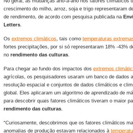
No geral, as mudanças ano-a-ano nos fatores climáticos 
crescimento do milho, arroz, soja e trigo representaram 
de rendimento, de acordo com pesquisa publicada na
Env
Letters
.
Os
extremos climáticos
, tais como
temperaturas extrema
fortes precipitações, por si só representaram 18% -43% d
no
rendimento das culturas
.
Para chegar ao fundo dos impactos dos
extremos climáti
agrícolas, os pesquisadores usaram um banco de dados ag
resolução espacial e conjuntos de dados climáticos e cli
global. Eles aplicaram um algoritmo de aprendizado de m
para descobrir quais fatores climáticos tiveram o maior pa
rendimento das culturas
.
“Curiosamente, descobrimos que os fatores climáticos ma
anomalias de produção estavam relacionados à
temperatu