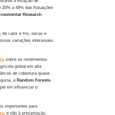
durante a estação de
de 20% a 49% das flutuações
ironmental Research
s
de calor e frio, secas e
essas variações interanuais
cos
sobre os rendimentos
rícola global em alta
máticos de cobertura quase
áquina, a
Random
Forests
,
pel em influenciar o
is importantes para
ra
, e não à precipitação,