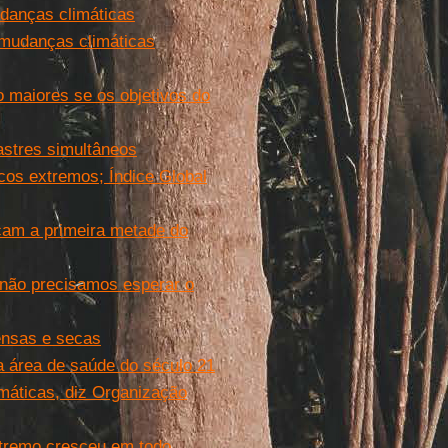
danças climáticas
 mudanças climáticas
o maiores se os objetivos do
astres simultâneos
icos extremos; Índice Global
cam a primeira metade do
não precisamos esperar o
ensas e secas
 área de saúde do século 21
máticas, diz Organização
xtremo cresceu em todo