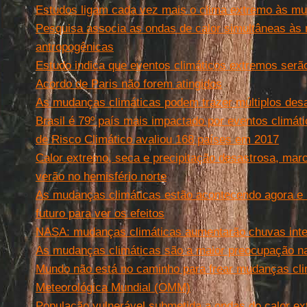
Estudos ligam cada vez mais o clima extremo às mu
Pesquisa associa as ondas de calor simultâneas às
antropogênicas
Estudo indica que eventos climáticos extremos serã
Acordo de Paris não forem atingidos
As mudanças climáticas podem trazer múltiplos des
Brasil é 79º país mais impactado por eventos climát
de Risco Climático avaliou 168 países em 2017
Calor extremo, seca e precipitação desastrosa, mar
verão no hemisfério norte
As mudanças climáticas estão acontecendo agora e 
futuro para ver os efeitos
NASA: mudanças climáticas aumentarão chuvas int
As mudanças climáticas são a maior preocupação na
Mundo não está no caminho para frear mudanças cli
Meteorológica Mundial (OMM)
População vulnerável submetida a ondas do calor e