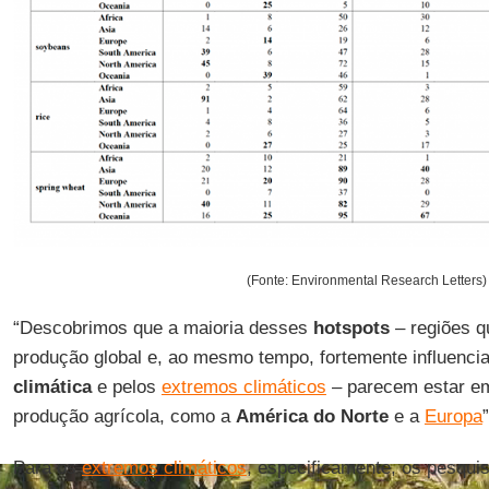
(Fonte: Environmental Research Letters)
“Descobrimos que a maioria desses
hotspots
– regiões q
produção global e, ao mesmo tempo, fortemente influenci
climática
e pelos
extremos climáticos
– parecem estar em 
produção agrícola, como a
América do Norte
e a
Europa
”
Para os
extremos climáticos
, especificamente, os pesquis