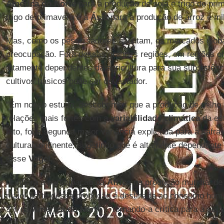
América do Norte
para a produção de soja e trigo de pri
trigo de primavera e a
Ásia
para a produção de arroz e m
Mas, como os pesquisadores apontam, os mercados globa
preocupação. Fora dessas grandes regiões, em regiões 
altamente dependentes da agricultura para sua subsistênc
cultivos básicos pode ser devastador.
“Em nosso estudo, descobrimos que a produção de milho
relações mais fortes com a
variabilidade climática
da es
fato, foi a segunda maior variância explicada para a safr
cultura/continente, sugerindo que é altamente dependente
disse
Vogel
.
“Embora a participação da
África
na produção mundial de 
maior parte dessa produção é destinada ao consumo hu
3% na
América do Norte
-, tornando-a crítica para a seg