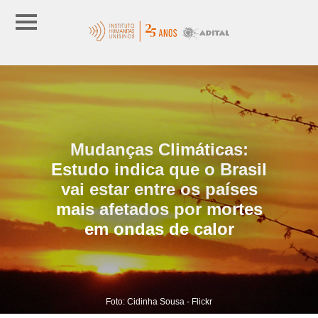
Mudanças Climáticas:
Estudo indica que o Brasil
vai estar entre os países
mais afetados por mortes
em ondas de calor
Foto: Cidinha Sousa - Flickr