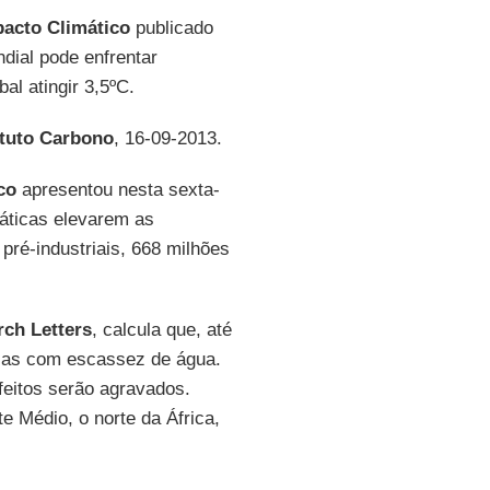
pacto Climático
publicado
ial pode enfrentar
al atingir 3,5ºC.
ituto Carbono
, 16-09-2013.
co
apresentou nesta sexta-
máticas elevarem as
ré-industriais, 668 milhões
ch Letters
, calcula que, até
icas com escassez de água.
feitos serão agravados.
e Médio, o norte da África,