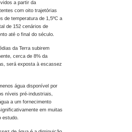
idos a partir da
ntes com oito trajetórias
os de temperatura de 1,5ºC a
tal de 152 cenários de
o até o final do século.
édias da Terra subirem
lmente, cerca de 8% da
as, será exposta à escassez
 menos água disponível por
 níveis pré-industriais,
água a um fornecimento
ignificativamente em muitas
o estudo.
assez de água é a diminuição