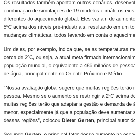
Os resultados também apontam outros cenários, desenvolv
combinação de simulações de 19 modelos climáticos existe
diferentes do aquecimento global. Eles variam de aument
5ºC acima dos níveis pré-industriais, resultando em um to
mudanças climáticas, todos levando em conta o aqueciment
Um deles, por exemplo, indica que, se as temperaturas m
cerca de 2ºC, ou seja, a atual meta firmada internaciona
população mundial, o equivalente a 486 milhões de pesso
de água, principalmente no Oriente Próximo e Médio.
“Nossa avaliação global sugere que muitas regiões terão
pessoa. Mesmo se o aumento se restringir a 2ºC acima dos
muitas regiões terão que adaptar a gestão e demanda de 
menor, especialmente já que a população deve aumentar s
dessas regiões”, colocou
Dieter Gerten
, principal autor d
Segundo
Gerten
, o principal fator desse aumento na esc