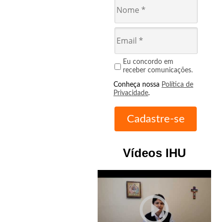
Eu concordo em
receber comunicações.
Conheça nossa
Política de
Privacidade
.
Vídeos IHU
play_circle_outline