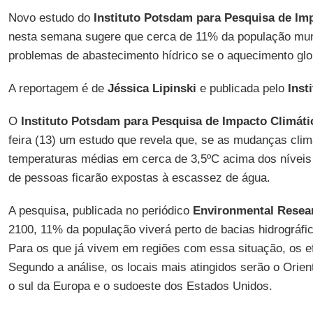
Novo estudo do
Instituto Potsdam
para Pesquisa de Im
nesta semana sugere que cerca de 11% da população mund
problemas de abastecimento hídrico se o aquecimento glob
A reportagem é de
Jéssica Lipinski
e publicada pelo
Inst
O
Instituto Potsdam para Pesquisa de Impacto Climáti
feira (13) um estudo que revela que, se as mudanças cli
temperaturas médias em cerca de 3,5ºC acima dos níveis p
de pessoas ficarão expostas à escassez de água.
A pesquisa, publicada no periódico
Environmental Resear
2100, 11% da população viverá perto de bacias hidrográf
Para os que já vivem em regiões com essa situação, os e
Segundo a análise, os locais mais atingidos serão o Orient
o sul da Europa e o sudoeste dos Estados Unidos.