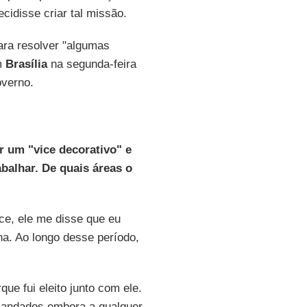
cidisse criar tal missão.
ra resolver "algumas
m
Brasília
na segunda-feira
overno.
r um "vice decorativo" e
balhar. De quais áreas o
ce, ele me disse que eu
ha. Ao longo desse período,
ue fui eleito junto com ele.
andados embora a qualquer