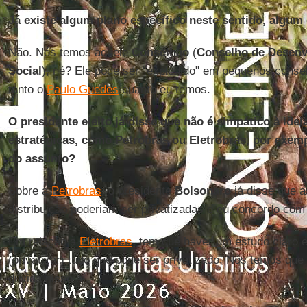
Já existe algum plano específico neste sentido, algum
Não. Nós temos aquele
Conselhão
(
Conselho de Desen
Social
), né? Ele pode ser "explodido" em pequenos conse
tanto o
Paulo Guedes
quanto eu temos.
O presidente eleito já disse que não é simpático à idei
estratégicas, como Petrobras ou Eletrobras, por exem
do assunto?
Sobre a
Petrobras
, o presidente
Bolsonaro
já disse que a
distribuição poderiam ser privatizadas e eu concordo com 
Em relação à
Eletrobras
, tem que haver um estudo claro e,
(privatizar) tudo que pode ser privatizado. Nós temos que
dúvida nisso aí.