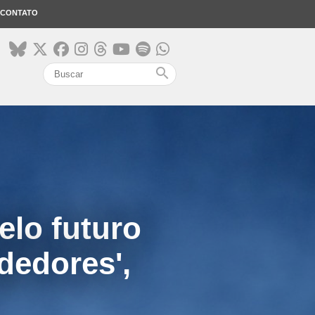
CONTATO
search
elo futuro
dedores',