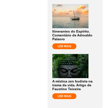
Itinerantes do Espírito.
Comentário de Adroaldo
Palaoro
LER MAIS
A mística zen budista na
trama da vida. Artigo de
Faustino Teixeira
LER MAIS