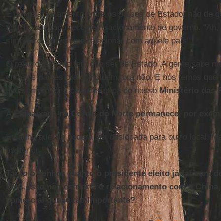
É um relacionamento entre os países de Estado, não de g
aqui no passado recente relacionamento de governo. "Ah,
simpático, eu vou me relacionar com aquele país".
O relacionamento tem que ser de Estado. A gente sabe mu
entre os países ora coincidem, ora não. E nós temos que 
que sempre foi a característica do nosso
Ministério das 
A Embaixada na Coreia do Norte permanece, por exem
Eu acho que ela poderá ser deslocada para outro local. 
posterior.
Tanto o senhor quanto o presidente eleito já falaram
EUA. Isso não esfriaria o relacionamento com a China,
comercial quase tão importante?