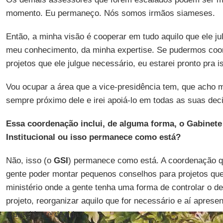
momento. Eu permaneço. Nós somos irmãos siameses.
Então, a minha visão é cooperar em tudo aquilo que ele ju
meu conhecimento, da minha expertise. Se pudermos coor
projetos que ele julgue necessário, eu estarei pronto pra i
Vou ocupar a área que a vice-presidência tem, que acho ma
sempre próximo dele e irei apoiá-lo em todas as suas dec
Essa coordenação inclui, de alguma forma, o Gabinet
Institucional ou isso permanece como está?
Não, isso (o
GSI
) permanece como está. A coordenação qu
gente poder montar pequenos conselhos para projetos q
ministério onde a gente tenha uma forma de controlar o 
projeto, reorganizar aquilo que for necessário e aí aprese
o presidente decida.