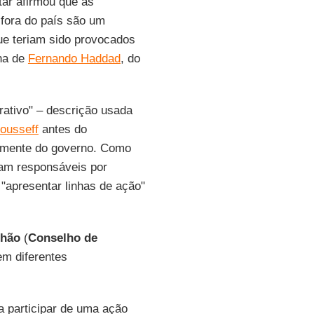
itar afirmou que as
 fora do país são um
ue teriam sido provocados
ha de
Fernando Haddad
, do
rativo" – descrição usada
ousseff
antes do
ivamente do governo. Como
iam responsáveis por
"apresentar linhas de ação"
lhão
(
Conselho de
em diferentes
a participar de uma ação