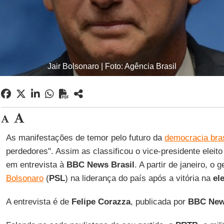
Jair Bolsonaro | Foto: Agência Brasil
As manifestações de temor pelo futuro da
democracia bras
perdedores". Assim as classificou o vice-presidente eleit
em entrevista à
BBC News Brasil
. A partir de janeiro, o
Bolsonaro
(
PSL
) na liderança do país após a vitória na
el
A entrevista é de
Felipe Corazza
, publicada por
BBC News