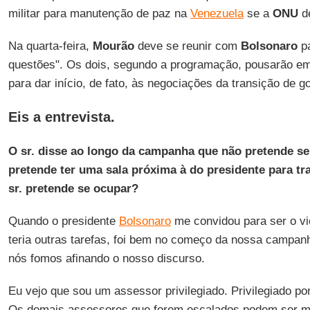
militar para manutenção de paz na
Venezuela
se a
ONU
de
Na quarta-feira,
Mourão
deve se reunir com
Bolsonaro
pa
questões". Os dois, segundo a programação, pousarão e
para dar início, de fato, às negociações da transição de g
Eis a entrevista.
O sr. disse ao longo da campanha que não pretende se
pretende ter uma sala próxima à do presidente para tra
sr. pretende se ocupar?
Quando o presidente
Bolsonaro
me convidou para ser o vi
teria outras tarefas, foi bem no começo da nossa campan
nós fomos afinando o nosso discurso.
Eu vejo que sou um assessor privilegiado. Privilegiado porq
Os demais assessores que forem escalados podem ser m