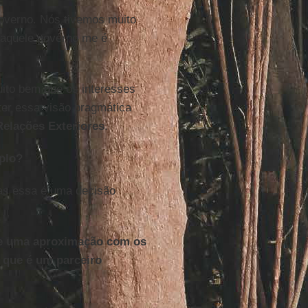
overno. Nós tivemos muito
 aquele governo me é
ito bem que os interesses
ter essa visão pragmática
Relações Exteriores
.
plo?
Mas essa é uma decisão
 de uma aproximação com os
 que é um parceiro