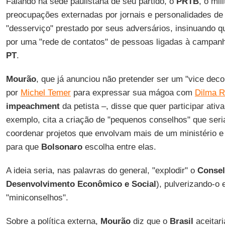
Falando na sede paulistana de seu partido, o
PRTB
, o mil
preocupações externadas por jornais e personalidades de
"desserviço" prestado por seus adversários, insinuando q
por uma "rede de contatos" de pessoas ligadas à campan
PT
.
Mourão
, que já anunciou não pretender ser um "vice deco
por
Michel Temer
para expressar sua mágoa com
Dilma R
impeachment
da petista –, disse que quer participar at
exemplo, cita a criação de "pequenos conselhos" que ser
coordenar projetos que envolvam mais de um ministério e 
para que
Bolsonaro
escolha entre elas.
A ideia seria, nas palavras do general, "explodir" o
Conse
Desenvolvimento Econômico e Social
), pulverizando-o 
"miniconselhos".
Sobre a política externa,
Mourão
diz que o
Brasil
aceitari