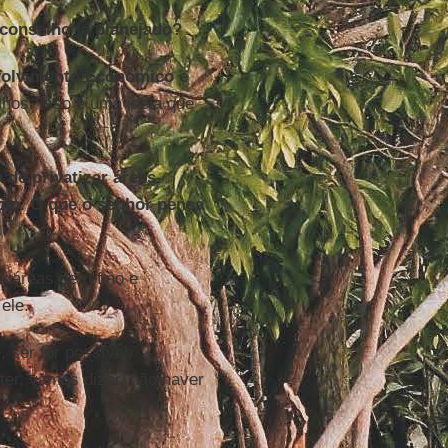
 conselho já planejado?
volvimento Econômico e
lhos. Isso é uma ideia que
a de privatizar áreas
plo. O que o senhor pensa
s áreas de refino e
ele.
 ser for possível,
 ter, vamos dizer, não haver