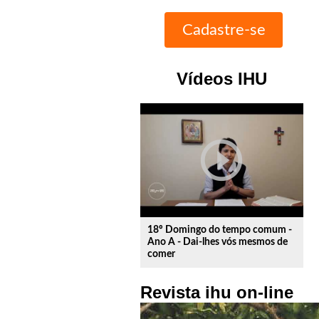
Vídeos IHU
play_circle_outline
18º Domingo do tempo comum -
Ano A - Dai-lhes vós mesmos de
comer
Revista ihu on-line