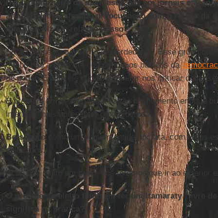
Houve uma série de manifestações em jornais estrang
artistas demonstrando preocupação com o futuro da d
que o sr. diz em relação a isso?
Eu acho que isso é choro de perdedores. Esse grupo que 
tempo não admite um dos princípios básicos da
democrac
de poder. Então, ele não pode querer nos criticar como s
E prestam um desserviço à nação no momento em que b
internacionais apresentar o presidente
Bolsonaro
como um homem antidemocrata, com todos ess
colocados.
Acho que muito em breve nós teremos que ir ao exterior
O presidente eleito falou em ter um Itamaraty "livre de
significa na prática?