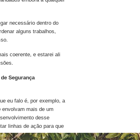
lgar necessário dentro do
denar alguns trabalhos,
sso.
is coerente, e estarei ali
isões.
e de Segurança
e eu falo é, por exemplo, a
ue envolvam mais de um
desenvolvimento desse
ntar linhas de ação para que