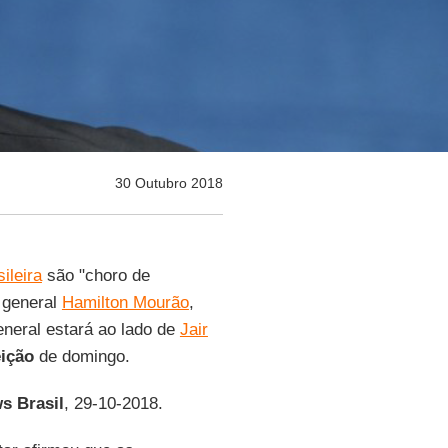
30 Outubro 2018
ileira
são "choro de
o general
Hamilton Mourão
,
 general estará ao lado de
Jair
eição
de domingo.
 Brasil
, 29-10-2018.