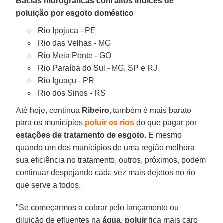
Bacias hidrográficas com altos índices de
poluição por esgoto doméstico
Rio Ipojuca - PE
Rio das Velhas - MG
Rio Meia Ponte - GO
Rio Paraíba do Sul - MG, SP e RJ
Rio Iguaçu - PR
Rio dos Sinos - RS
Até hoje, continua
Ribeiro
, também é mais barato
para os municípios
poluir os rios
do que pagar por
estações de tratamento de esgoto
. E mesmo
quando um dos municípios de uma região melhora
sua eficiência no tratamento, outros, próximos, podem
continuar despejando cada vez mais dejetos no rio
que serve a todos.
"Se começarmos a cobrar pelo lançamento ou
diluição de efluentes na
água
,
poluir
fica mais caro