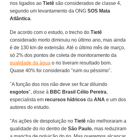
rios ligados ao
Tietê
são considerados de classe 4,
segundo um levantamento da ONG
SOS Mata
Atlântica
.
De acordo com o estudo, o trecho do
Tietê
considerado morto diminuiu no último ano, mas ainda
é de 130 km de extensão. Até o último mês de março,
só 2% dos pontos de coleta de monitoramento da
qualidade da água
o rio tiveram resultado bom.
Quase 40% foi considerado "ruim ou péssimo".
"A função dos rios não deve ser ficar diluindo
esgotos
", disse à
BBC Brasil
Célio Pereira
,
especialista em
recursos hídricos
da
ANA
e um dos
autores do estudo.
"As ações de despoluição no
Tietê
não melhoraram a
qualidade do rio dentro de
São Paulo
, mas reduziram
a mancha de poluição do rio. Mas queremos alcançar