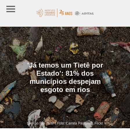
'Já temos um Tietê por
Estado': 81% dos
municípios despejam
esgoto em rios
Lixo no Rio Tietê. | Foto: Camila Pastorelli, Flickr