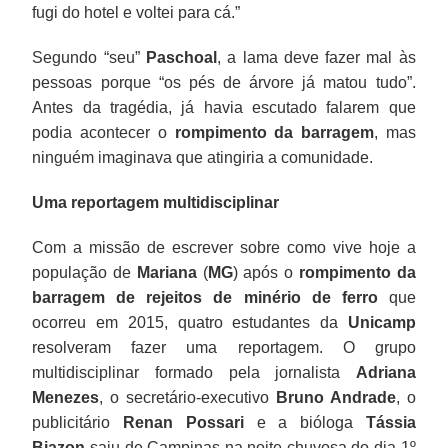
fugi do hotel e voltei para cá.”
Segundo “seu”
Paschoal
, a lama deve fazer mal às
pessoas porque “os pés de árvore já matou tudo”.
Antes da tragédia, já havia escutado falarem que
podia acontecer o
rompimento da barragem
, mas
ninguém imaginava que atingiria a comunidade.
Uma reportagem multidisciplinar
Com a missão de escrever sobre como vive hoje a
população de
Mariana
(
MG
) após o
rompimento da
barragem de rejeitos de minério de ferro
que
ocorreu em 2015, quatro estudantes da
Unicamp
resolveram fazer uma reportagem. O grupo
multidisciplinar formado pela jornalista
Adriana
Menezes
, o secretário-executivo
Bruno Andrade
, o
publicitário
Renan Possari
e a bióloga
Tássia
Biazon
saiu de Campinas na noite chuvosa do dia 1º