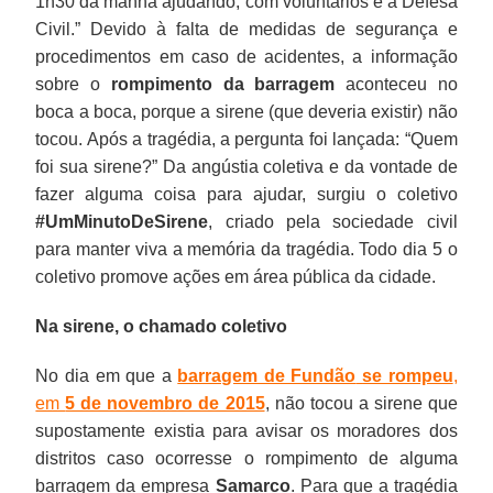
1h30 da manhã ajudando, com voluntários e a Defesa
Civil.” Devido à falta de medidas de segurança e
procedimentos em caso de acidentes, a informação
sobre o
rompimento da barragem
aconteceu no
boca a boca, porque a sirene (que deveria existir) não
tocou. Após a tragédia, a pergunta foi lançada: “Quem
foi sua sirene?” Da angústia coletiva e da vontade de
fazer alguma coisa para ajudar, surgiu o coletivo
#UmMinutoDeSirene
, criado pela sociedade civil
para manter viva a memória da tragédia. Todo dia 5 o
coletivo promove ações em área pública da cidade.
Na sirene, o chamado coletivo
No dia em que a
barragem de Fundão
se rompeu
,
em
5 de novembro de 2015
, não tocou a sirene que
supostamente existia para avisar os moradores dos
distritos caso ocorresse o rompimento de alguma
barragem da empresa
Samarco
. Para que a tragédia