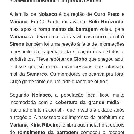
#UmMinutoDeSirene
e do
jornal A Sirene
.
A família de
Nolasco
é da região de
Ouro Preto
e
Mariana
. Em 2015 ele morava em
Belo
Horizonte
,
mas após o
rompimento da barragem
voltou para
Mariana
. A ideia de dar voz às vítimas com o jornal
A
Sirene
também foi uma reação à falta de informações
a respeito da tragédia e da situação dos distritos e
subdistritos. “Teve repórter da
Globo
que chegou aqui
e disse que só queria ouvir pessoas que falassem
mal da
Samarco
. Os moradores colocaram pra fora.
Ouço gente tanto de um lado quanto de outro.”
Segundo
Nolasco
, a população local ficou muito
incomodada com a
cobertura da grande mídia
–
nacional e internacional -, que invadiu a cidade após
a tragédia. A assessora de imprensa da prefeitura de
Mariana
,
Kíria Ribeiro
, lembra que meia hora depois
do
rompimento da barragem
começou a receber