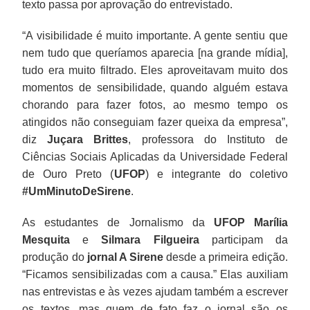
texto passa por aprovação do entrevistado.
“A visibilidade é muito importante. A gente sentiu que
nem tudo que queríamos aparecia [na grande mídia],
tudo era muito filtrado. Eles aproveitavam muito dos
momentos de sensibilidade, quando alguém estava
chorando para fazer fotos, ao mesmo tempo os
atingidos não conseguiam fazer queixa da empresa”,
diz
Juçara Brittes
, professora do Instituto de
Ciências Sociais Aplicadas da Universidade Federal
de Ouro Preto (
UFOP
) e integrante do coletivo
#UmMinutoDeSirene
.
As estudantes de Jornalismo da
UFOP
Marília
Mesquita
e
Silmara Filgueira
participam da
produção do
jornal A Sirene
desde a primeira edição.
“Ficamos sensibilizadas com a causa.” Elas auxiliam
nas entrevistas e às vezes ajudam também a escrever
os textos, mas quem de fato faz o jornal são os