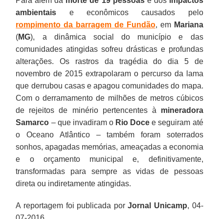
Para além da
morte de 19 pessoas
e dos
impactos
ambientais
e econômicos causados pelo
rompimento da barragem de Fundão
, em
Mariana
(
MG
), a dinâmica social do município e das
comunidades atingidas sofreu drásticas e profundas
alterações. Os rastros da tragédia do dia 5 de
novembro de 2015 extrapolaram o percurso da lama
que derrubou casas e apagou comunidades do mapa.
Com o derramamento de milhões de metros cúbicos
de rejeitos de minério pertencentes à
mineradora
Samarco
– que invadiram o
Rio Doce
e seguiram até
o Oceano Atlântico – também foram soterrados
sonhos, apagadas memórias, ameaçadas a economia
e o orçamento municipal e, definitivamente,
transformadas para sempre as vidas de pessoas
direta ou indiretamente atingidas.
A reportagem foi publicada por
Jornal Unicamp
, 04-
07-2016.