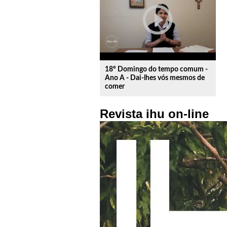
play_circle_outline
18º Domingo do tempo comum -
Ano A - Dai-lhes vós mesmos de
comer
Revista ihu on-line