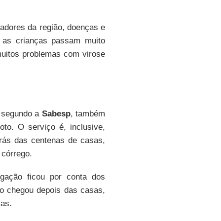
adores da região, doenças e
s as crianças passam muito
uitos problemas com virose
 segundo a
Sabesp
, também
to. O serviço é, inclusive,
rás das centenas de casas,
 córrego.
igação ficou por conta dos
to chegou depois das casas,
mas.