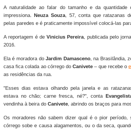
A naturalidade ao falar do tamanho e da quantidade 
impressiona.
Neuza Souza
, 57, conta que ratazanas 
pelas paredes e é praticamente impossível colocá-las para
A reportagem é de
Vinicius Pereira
, publicada pelo jorn
2016.
Ela é moradora do
Jardim Damasceno
, na Brasilândia, 
casa fica colada ao córrego do
Canivete
– que recebe o
e
as residências da rua.
"Esses dias estava olhando pela janela e as rataza
estava no chão; carne fresca, né?", conta
Evangelist
vendinha à beira do
Canivete
, abrindo os braços para mo
Os moradores não sabem dizer qual é o pior período,
córrego sobe e causa alagamentos, ou o da seca, quand