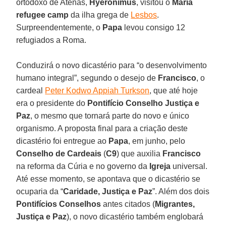
ortodoxo de Atenas,
Hyeronimus
, visitou o
Maria
refugee camp
da ilha grega de
Lesbos
.
Surpreendentemente, o
Papa
levou consigo 12
refugiados a Roma.
Conduzirá o novo dicastério para “o desenvolvimento
humano integral”, segundo o desejo de
Francisco
, o
cardeal
Peter Kodwo Appiah Turkson
, que até hoje
era o presidente do
Pontifício Conselho Justiça e
Paz
, o mesmo que tornará parte do novo e único
organismo. A proposta final para a criação deste
dicastério foi entregue ao
Papa
, em junho, pelo
Conselho de Cardeais
(
C9
) que auxilia
Francisco
na reforma da Cúria e no governo da
Igreja
universal.
Até esse momento, se apontava que o dicastério se
ocuparia da “
Caridade, Justiça e Paz
”. Além dos dois
Pontifícios Conselhos
antes citados (
Migrantes,
Justiça e Paz
), o novo dicastério também englobará