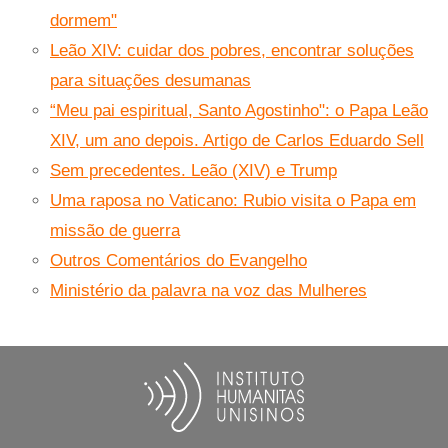
dormem"
Leão XIV: cuidar dos pobres, encontrar soluções
para situações desumanas
“Meu pai espiritual, Santo Agostinho": o Papa Leão
XIV, um ano depois. Artigo de Carlos Eduardo Sell
Sem precedentes. Leão (XIV) e Trump
Uma raposa no Vaticano: Rubio visita o Papa em
missão de guerra
Outros Comentários do Evangelho
Ministério da palavra na voz das Mulheres