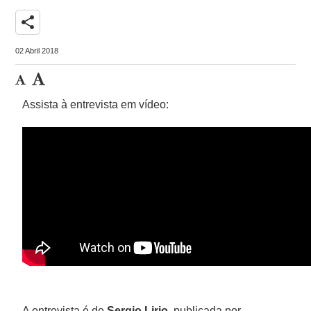
share
02 Abril 2018
Assista à entrevista em vídeo:
A entrevista é de
Sergio Lirio
, publicada por