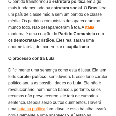
O partido transformou a
estrutura política
em algo
mais fundamentado na
estrutura social
. O
Brasil
era
um país de classe média sem um partido de classe
média. Os partidos comunistas desapareceram no
mundo todo. Não desapareceram à toa. A
Itália
moderna é uma criação do
Partido Comunista
com
os
democratas-cristãos
. Eles realizaram uma
enorme tarefa, de modernizar o
capitalismo
.
O processo contra Lula
Dificilmente uma sentença como esta é justa. Ela tem
forte
caráter político
, sem dúvida. E esse forte caráter
político anula as possibilidades do
Lula
. Ele não é
revolucionário, nem nunca bancou, portanto, se os
recursos não prevalecerem, ele terá de cumprir a
sentença. Depois serão outros quinhentos. Haverá
uma
batalha política
formidável e essa batalha levará
provavelmente a uma absolvição. Aí estão as