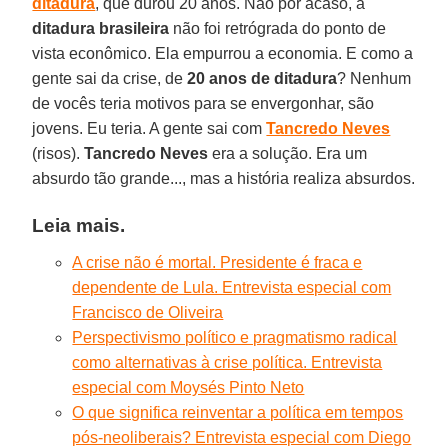
ditadura
, que durou 20 anos. Não por acaso, a
ditadura brasileira
não foi retrógrada do ponto de
vista econômico. Ela empurrou a economia. E como a
gente sai da crise, de
20 anos de ditadura
? Nenhum
de vocês teria motivos para se envergonhar, são
jovens. Eu teria. A gente sai com
Tancredo Neves
(risos).
Tancredo Neves
era a solução. Era um
absurdo tão grande..., mas a história realiza absurdos.
Leia mais.
A crise não é mortal. Presidente é fraca e
dependente de Lula. Entrevista especial com
Francisco de Oliveira
Perspectivismo político e pragmatismo radical
como alternativas à crise política. Entrevista
especial com Moysés Pinto Neto
O que significa reinventar a política em tempos
pós-neoliberais? Entrevista especial com Diego