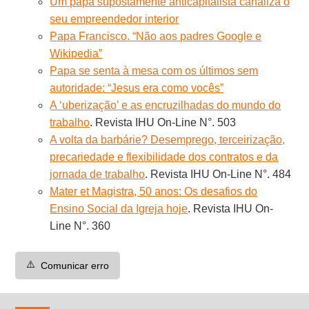
Um papa supostamente anticapitalista canaliza o
seu empreendedor interior
Papa Francisco. “Não aos padres Google e
Wikipedia”
Papa se senta à mesa com os últimos sem
autoridade: “Jesus era como vocês”
A ‘uberização’ e as encruzilhadas do mundo do
trabalho
. Revista IHU On-Line N°. 503
A volta da barbárie? Desemprego, terceirização,
precariedade e flexibilidade dos contratos e da
jornada de trabalho
. Revista IHU On-Line N°. 484
Mater et Magistra, 50 anos: Os desafios do
Ensino Social da Igreja hoje
. Revista IHU On-
Line N°. 360
⚠️
Comunicar erro