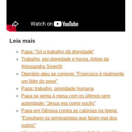
Leia mais
Papa: “Só o trabalho dá dignidade”
Trabalho, por dignidade e honra. Artigo de
Alessandra Smerilli
Operário ateu se comove: “Francisco é realmente
um líder do povo”
Papa: trabalho, prioridade humana
Papa se senta à mesa com os últimos sem
autoridade: “Jesus era como vocês”
Papa em Gênova contra as calúnias na Igreja:
“Expulsem os seminaristas que falam mal dos
outros”