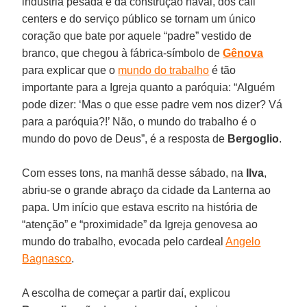
indústria pesada e da construção naval, dos call
centers e do serviço público se tornam um único
coração que bate por aquele “padre” vestido de
branco, que chegou à fábrica-símbolo de
Gênova
para explicar que o
mundo do trabalho
é tão
importante para a Igreja quanto a paróquia: “Alguém
pode dizer: ‘Mas o que esse padre vem nos dizer? Vá
para a paróquia?!’ Não, o mundo do trabalho é o
mundo do povo de Deus”, é a resposta de
Bergoglio
.
Com esses tons, na manhã desse sábado, na
Ilva
,
abriu-se o grande abraço da cidade da Lanterna ao
papa. Um início que estava escrito na história de
“atenção” e “proximidade” da Igreja genovesa ao
mundo do trabalho, evocada pelo cardeal
Angelo
Bagnasco
.
A escolha de começar a partir daí, explicou