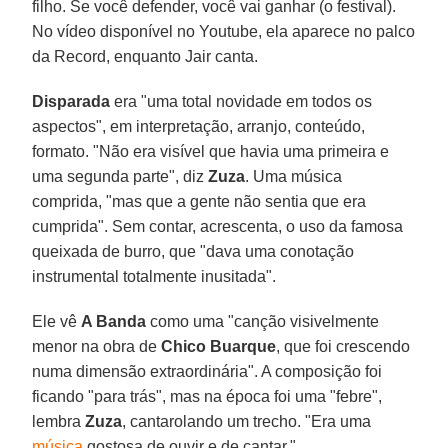
filho. Se você defender, você vai ganhar (o festival).
No vídeo disponível no Youtube, ela aparece no palco
da Record, enquanto Jair canta.
Disparada
era "uma total novidade em todos os
aspectos", em interpretação, arranjo, conteúdo,
formato. "Não era visível que havia uma primeira e
uma segunda parte", diz
Zuza
. Uma música
comprida, "mas que a gente não sentia que era
cumprida". Sem contar, acrescenta, o uso da famosa
queixada de burro, que "dava uma conotação
instrumental totalmente inusitada".
Ele vê
A Banda
como uma "canção visivelmente
menor na obra de
Chico Buarque
, que foi crescendo
numa dimensão extraordinária". A composição foi
ficando "para trás", mas na época foi uma "febre",
lembra
Zuza
, cantarolando um trecho. "Era uma
música
gostosa de ouvir e de cantar."