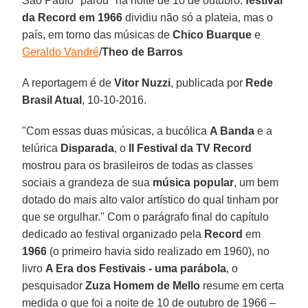
São Paulo "parou" na noite de 10 de outubro:
festival
da Record em 1966
dividiu não só a plateia, mas o
país, em torno das músicas de
Chico Buarque
e
Geraldo Vandré
/
Theo de Barros
A reportagem é de
Vitor Nuzzi
, publicada por
Rede
Brasil Atual
, 10-10-2016.
"Com essas duas músicas, a bucólica
A Banda
e a
telúrica
Disparada
, o
II Festival da TV Record
mostrou para os brasileiros de todas as classes
sociais a grandeza de sua
música popular
, um bem
dotado do mais alto valor artístico do qual tinham por
que se orgulhar." Com o parágrafo final do capítulo
dedicado ao festival organizado pela
Record
em
1966
(o primeiro havia sido realizado em 1960), no
livro
A Era dos Festivais - uma parábola
, o
pesquisador
Zuza Homem de Mello
resume em certa
medida o que foi a noite de 10 de outubro de 1966 –