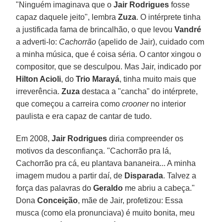
"Ninguém imaginava que o
Jair Rodrigues
fosse
capaz daquele jeito", lembra
Zuza
. O intérprete tinha
a justificada fama de brincalhão, o que levou
Vandré
a adverti-lo:
Cachorrão
(apelido de Jair), cuidado com
a minha música, que é coisa séria. O cantor xingou o
compositor, que se desculpou. Mas Jair, indicado por
Hilton Acioli
, do
Trio Marayá
, tinha muito mais que
irreverência.
Zuza
destaca a "cancha" do intérprete,
que começou a carreira como
crooner
no interior
paulista e era capaz de cantar de tudo.
Em 2008,
Jair Rodrigues
diria compreender os
motivos da desconfiança. "Cachorrão pra lá,
Cachorrão pra cá, eu plantava bananeira... A minha
imagem mudou a partir daí, de
Disparada
. Talvez a
força das palavras do
Geraldo
me abriu a cabeça."
Dona
Conceição
, mãe de Jair, profetizou: Essa
musca (como ela pronunciava) é muito bonita, meu