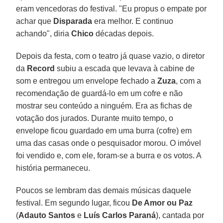
eram vencedoras do festival. "Eu propus o empate por
achar que
Disparada
era melhor. E continuo
achando", diria
Chico
décadas depois.
Depois da festa, com o teatro já quase vazio, o diretor
da
Record
subiu a escada que levava à cabine de
som e entregou um envelope fechado a
Zuza
, com a
recomendação de guardá-lo em um cofre e não
mostrar seu conteúdo a ninguém. Era as fichas de
votação dos jurados. Durante muito tempo, o
envelope ficou guardado em uma burra (cofre) em
uma das casas onde o pesquisador morou. O imóvel
foi vendido e, com ele, foram-se a burra e os votos. A
história permaneceu.
Poucos se lembram das demais músicas daquele
festival. Em segundo lugar, ficou
De Amor ou Paz
(
Adauto Santos
e
Luís Carlos Paraná
), cantada por