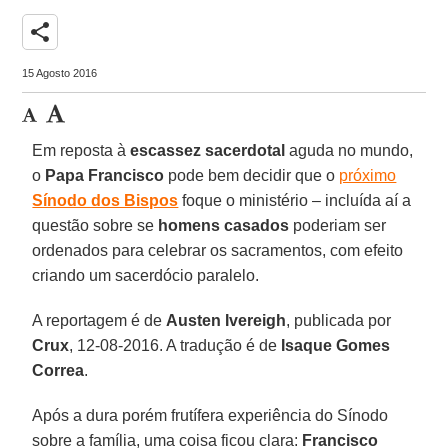
share
15 Agosto 2016
Em reposta à
escassez sacerdotal
aguda no mundo,
o
Papa Francisco
pode bem decidir que o
próximo
Sínodo dos Bispos
foque o ministério – incluída aí a
questão sobre se
homens casados
poderiam ser
ordenados para celebrar os sacramentos, com efeito
criando um sacerdócio paralelo.
A reportagem é de
Austen Ivereigh
, publicada por
Crux
, 12-08-2016. A tradução é de
Isaque Gomes
Correa
.
Após a dura porém frutífera experiência do Sínodo
sobre a família, uma coisa ficou clara:
Francisco