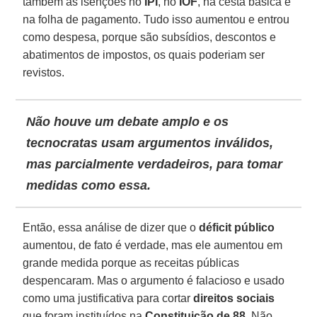
também as isenções no
IPI
, no
IOF
, na cesta básica e
na folha de pagamento. Tudo isso aumentou e entrou
como despesa, porque são subsídios, descontos e
abatimentos de impostos, os quais poderiam ser
revistos.
Não houve um debate amplo e os
tecnocratas usam argumentos inválidos,
mas parcialmente verdadeiros, para tomar
medidas como essa.
Então, essa análise de dizer que o
déficit público
aumentou, de fato é verdade, mas ele aumentou em
grande medida porque as receitas públicas
despencaram. Mas o argumento é falacioso e usado
como uma justificativa para cortar
direitos sociais
que foram instituídos na
Constituição de 88
. Não