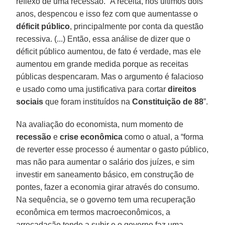
reflexo de uma recessão. “A receita, nos últimos dois
anos, despencou e isso fez com que aumentasse o
déficit público
, principalmente por conta da questão
recessiva. (...) Então, essa análise de dizer que o
déficit público aumentou, de fato é verdade, mas ele
aumentou em grande medida porque as receitas
públicas despencaram. Mas o argumento é falacioso
e usado como uma justificativa para cortar
direitos
sociais
que foram instituídos na
Constituição de 88
”.
Na avaliação do economista, num momento de
recessão
e
crise econômica
como o atual, a “forma
de reverter esse processo é aumentar o gasto público,
mas não para aumentar o salário dos juízes, e sim
investir em saneamento básico, em construção de
pontes, fazer a economia girar através do consumo.
Na sequência, se o governo tem uma recuperação
econômica em termos macroeconômicos, a
arrecadação tende a subir e o governo faz uma