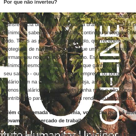
Por que não inverteu?
Acho que não houve uma mudança porque temos muitos 
transferência de renda na economia brasileira que estão p
mínimo. E sabemos que o salário continuou protegido cont
todo. Todas as pessoas, por exemplo, que recebem apose
protegidas de não ganhar menos que um salário mínimo. 
permaneceu no mercado de trabalho. Essas pessoas têm g
mínimo, mesmo que haja pessoas que ganhavam mais e 
seu salário - ou porque perderam emprego ou porque não 
salário bom na sua empresa. Ou seja, as pessoas de bai
menos o salário mínimo e quem ganha mais e não consegu
contribuindo para a distribuição da renda não ter piorado.
Além da retomada da economia, você acha que há alter
novamente o mercado de trabalho?
O governo tentou aquele
Programa de Proteção ao Emp