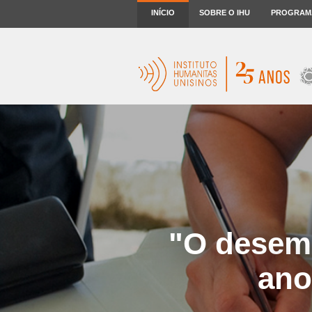
INÍCIO
SOBRE O IHU
PROGRAM
"O desemp
ano