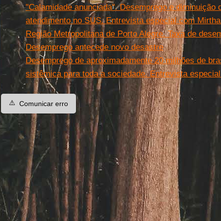
"Calamidade anunciada". Desemprego e diminuição
atendimento no SUS. Entrevista especial com Mirth
Região Metropolitana de Porto Alegre. Taxa de des
Desemprego antecede novo desastre
Desemprego de aproximadamente 20 milhões de bras
sistêmica para toda a sociedade. Entrevista especi
⚠️
Comunicar erro