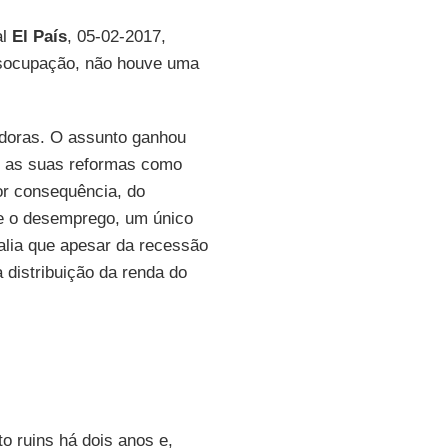
al
El País
, 05-02-2017,
desocupação, não houve uma
doras. O assunto ganhou
s as suas reformas como
or consequência, do
e o desemprego, um único
lia que apesar da recessão
 distribuição da renda do
o ruins há dois anos e,