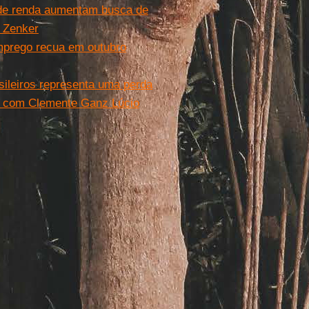
 de renda aumentam busca de
a Zenker
emprego recua em outubro
ileiros representa uma perda
al com Clemente Ganz Lúcio