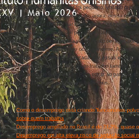
empresas que quiseram aderir foi pequeno, voltado princi
indústria. O Governo está apostando, agora, nessa retira
Tempo de Serviço (
FGTS
) para quem tem conta inativa de
poderia reativar a economia e portanto, reaquecer o merc
entretanto, que essa retomada vai vir muito devagar, po
recessivo com uma capacidade ociosa enorme. Antes de 
capacidade ociosa deve ser utilizada. Por essas e outras
muito lentamente e a do mercado de trabalho também. O 
aumentar antes de reagir e cair. Para voltar ao patamar 
anterior a 2014, levaremos alguns bons anos.
Leia mais
Como o desemprego está criando 'funcionários-polv
sobre quem trabalha
Desemprego ampliado no Brasil é de 21,2%, quase o 
Desemprego em alta eleva risco de agitação social n