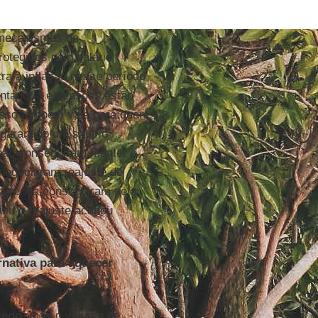
mecanismos de
rotegidos pelo salário
ra a inflação nesse período
ntadoria e pensões estão
Isso também vale para quem
arantido um salário
não conseguiram manter o
negociaram reajuste de
xa renda conseguiram pelo
iu o reajuste acabou
nativa para aquecer
rego
, mas o volume de