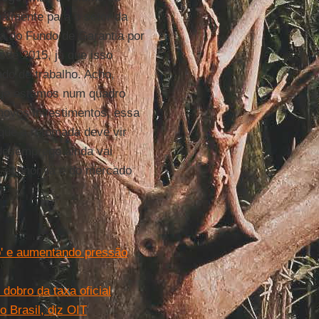
palmente para o setor da
da do Fundo de Garantia por
sde 2015, já que isso
ado de trabalho. Acho,
rque estamos num quadro
novos investimentos, essa
 que a retomada deve vir
desemprego ainda vai
da economia e do mercado
o' e aumentando pressão
dobro da taxa oficial
o Brasil, diz OIT