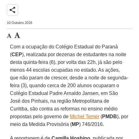
share
10 Outubro 2016
Com a ocupação do Colégio Estadual do Paraná
(
CEP
), realizada por dezenas de estudantes na noite
desta quinta-feira (6), por volta das 22h, já são pelo
menos 44 escolas ocupadas no estado. As ações,
que não param de crescer, desde a noite de segunda-
feira (3), quando cerca de 200 alunos ocuparam o
Colégio Estadual Padre Arnaldo Jansen, em São
José dos Pinhais, na região Metropolitana de
Curitiba, são contra as reformas no ensino médio
propostas pelo governo de
Michel Temer
(
PMDB
), por
meio da Medida Provisória (
MP
) 746/2016.
A reportagem é de
Camilla Hoshino
, publicada por