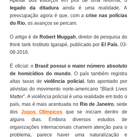
Apesar dos esforços em prol de uma reforma, o
legado da ditadura
ainda é uma realidade. A
preocupação agora é que, com a
crise nas polícias
do Rio
, os avanços se percam.
O artigo é de
Robert Muggah
, diretor de pesquisa do
think tank Instituto Igarapé, publicado por
El País
, 03-
08-2016.
É oficial: o
Brasil possui o maior número absoluto
de homicídios do mundo
. O país também registra
altas taxas de
violência policial
, fato apontado por
ativistas do movimento norte-americano “
Black Lives
Matter
”. A violência policial é uma realidade em todo o
país, mas é mais acentuada no
Rio de Janeiro
, sede
dos
Jogos Olímpicos
que se iniciam dentro de
alguns dias. Embora diversos estudos de
organizações internacionais chamem atenção para o
problema, parece haver uma naturalização e