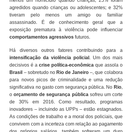
menos um homicídio quando crianças; 25% foram
agredidos quando crianças ou adolescentes; e 32%
tiveram pelo menos um amigo ou familiar
assassinado. É de conhecimento geral que a
exposição prematura à violência pode influenciar
comportamentos agressivos
futuros.
Há diversos outros fatores contribuindo para a
intensificação da violência policial
. Um dos mais
decisivos é a
crise política-econômica
que assola o
Brasil
– sobretudo no
Rio de Janeiro
–, que colabora
para novos picos de criminalidade e uma redução
significativa no gasto com segurança pública. No
Rio
,
o
orçamento de segurança pública
sofreu um corte
de 30% em 2016. Como resultado, programas
inovadores – incluindo as UPPs – estão estagnados.
As condições de trabalho e a moral dos policiais, que
convivem com a incerteza com relação ao pagamento
dos próprios salários, também sofreram um duro